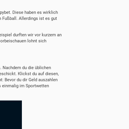
pybet. Diese haben es wirklich
 Fußball. Allerdings ist es gut
spiel durften wir vor kurzem an
Vorbeischauen lohnt sich
n. Nachdem du die üblichen
chickt. Klickst du auf diesen,
t: Bevor du dir Geld auszahlen
s einmalig im Sportwetten