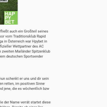
fließt auch ein Großteil seines
sor vom Traditionsklub Rapid
a in Österreich war Hpybet in
izieller Wettpartner des AC
m zweiten Mailänder Spitzenklub
t dem deutschen Sportsender
nun schenkt er uns und dir sein
n retten, im positiven Sinne
d jene, die es wöchentlich bzw
 der Name verrät startet diese