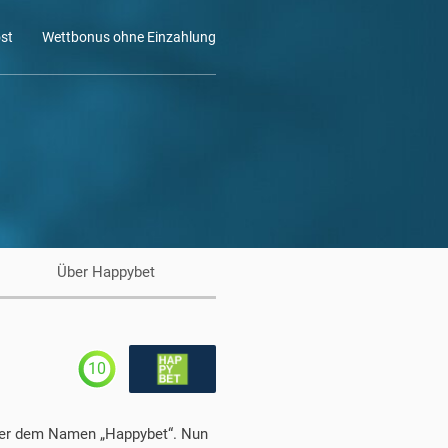
st
Wettbonus ohne Einzahlung
Über Happybet
10
unter dem Namen „Happybet“. Nun