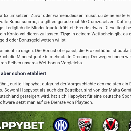
r 6x umsetzen. Zuvor oder währenddessen musst du deine erste E
e volle Bonussumme, so gilt es gerade mal 667€ umzusetzen. Dafür g
e. Lediglich die Mindestquote trübt dir Freude etwas. Diese liegt be
in Konto validieren zu lassen.
Tipp:
In deinem Wettschein gibt es e
geld oder Bonusgeld wetten willst.
 nicht zu sagen. Die Bonushöhe passt, die Prozenthöhe ist bockst
. Auch die Mindestquote is mehr als in Ordnung. Deswegen finden 
ren Reihen unseres Wettbonus Vergleichs.
 aber schon etabliert
wähnt, dürfte Happybet aufgrund der Vorgeschichte den meisten ein B
s. Sowohl Happybet als auch der Betreiber, sind von der Malta Gami
utschland gesteigert wird, hat sich Happybet für eine deutsche Sp
Software setzt man auf die Dienste von Playtech.