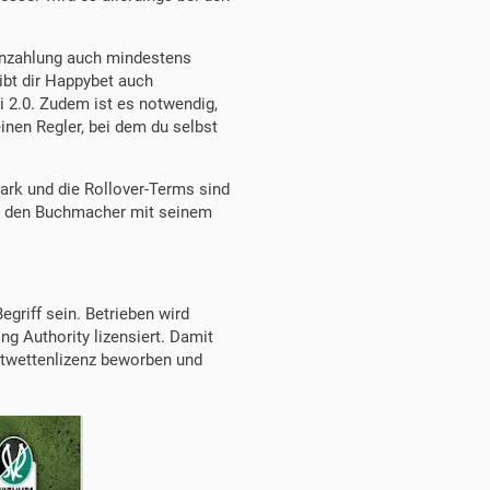
inzahlung auch mindestens
ibt dir Happybet auch
i 2.0. Zudem ist es notwendig,
inen Regler, bei dem du selbst
ark und die Rollover-Terms sind
wir den Buchmacher mit seinem
egriff sein. Betrieben wird
ng Authority lizensiert. Damit
ortwettenlizenz beworben und