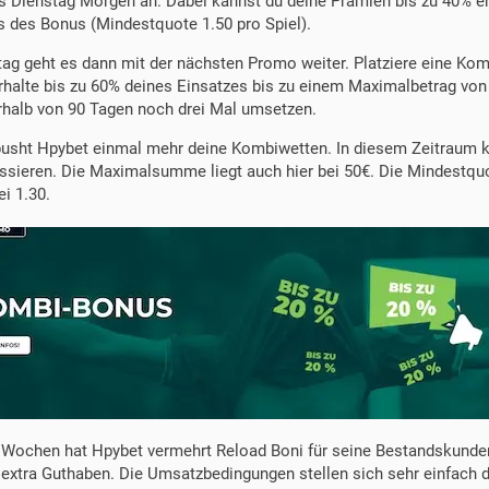
 Dienstag Morgen an. Dabei kannst du deine Prämien bis zu 40% erh
des Bonus (Mindestquote 1.50 pro Spiel).
g geht es dann mit der nächsten Promo weiter. Platziere eine Kom
rhalte bis zu 60% deines Einsatzes bis zu einem Maximalbetrag von
halb von 90 Tagen noch drei Mal umsetzen.
pusht Hpybet einmal mehr deine Kombiwetten. In diesem Zeitraum 
ssieren. Die Maximalsumme liegt auch hier bei 50€. Die Mindestquo
ei 1.30.
n Wochen hat Hpybet vermehrt Reload Boni für seine Bestandskunden
 extra Guthaben. Die Umsatzbedingungen stellen sich sehr einfach 