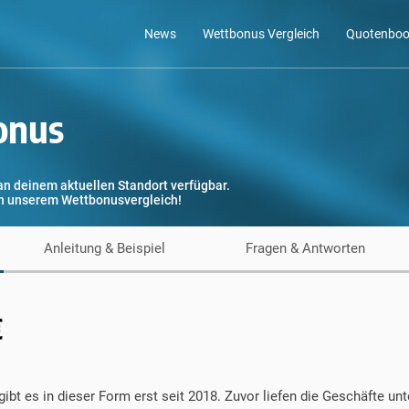
News
Wettbonus Vergleich
Quotenboo
onus
 an deinem aktuellen Standort verfügbar.
in unserem Wettbonusvergleich!
Anleitung & Beispiel
Fragen & Antworten
€
bt es in dieser Form erst seit 2018. Zuvor liefen die Geschäfte 