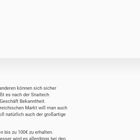
 anderen können sich sicher
ßt es nach der Snaitech
Geschäft Bekanntheit.
reichischen Markt will man auch
oll natürlich auch der großartige
 bis zu 100€ zu erhalten.
ser wird es allerdings bei den