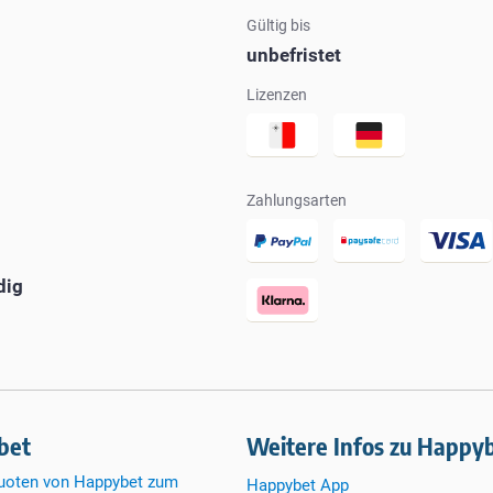
Gültig bis
unbefristet
Lizenzen
Zahlungsarten
dig
bet
Weitere Infos zu Happy
Quoten von Happybet zum
Happybet App