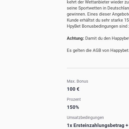
kehrt der Wettanbieter wieder 
seine Sportwetten in Deutschlan
gewinnen. Eines dieser Angebote
Kunde erhältst du sehr starke 1
HpyBet Bonusbedingungen sind zu
Achtung:
Damit du den Happybet
Es gelten die AGB von Happybet
Max. Bonus
100 €
Prozent
150%
Umsatzbedingungen
1x Ersteinzahlungsbetrag +