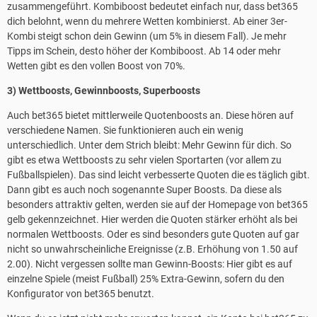
zusammengeführt. Kombiboost bedeutet einfach nur, dass bet365
dich belohnt, wenn du mehrere Wetten kombinierst. Ab einer 3er-
Kombi steigt schon dein Gewinn (um 5% in diesem Fall). Je mehr
Tipps im Schein, desto höher der Kombiboost. Ab 14 oder mehr
Wetten gibt es den vollen Boost von 70%.
3) Wettboosts, Gewinnboosts, Superboosts
Auch bet365 bietet mittlerweile Quotenboosts an. Diese hören auf
verschiedene Namen. Sie funktionieren auch ein wenig
unterschiedlich. Unter dem Strich bleibt: Mehr Gewinn für dich. So
gibt es etwa Wettboosts zu sehr vielen Sportarten (vor allem zu
Fußballspielen). Das sind leicht verbesserte Quoten die es täglich gibt.
Dann gibt es auch noch sogenannte Super Boosts. Da diese als
besonders attraktiv gelten, werden sie auf der Homepage von bet365
gelb gekennzeichnet. Hier werden die Quoten stärker erhöht als bei
normalen Wettboosts. Oder es sind besonders gute Quoten auf gar
nicht so unwahrscheinliche Ereignisse (z.B. Erhöhung von 1.50 auf
2.00). Nicht vergessen sollte man Gewinn-Boosts: Hier gibt es auf
einzelne Spiele (meist Fußball) 25% Extra-Gewinn, sofern du den
Konfigurator von bet365 benutzt.