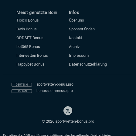
Meist genutzte Boni
Infos
Tipico Bonus
Über uns
Bwin Bonus
Sponsor finden
ODDSET Bonus
Kontakt
bet365 Bonus
Archiv
Interwetten Bonus
Impressum
Happybet Bonus
Datenschutzerklärung
sportwetten-bonus.pro
bonusscommesse.pro
© 2026 sportwetten-bonus.pro
Es gelten die AGB und Bonuskonditionen der betreffenden Wettanbieter.