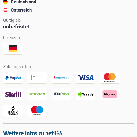
Deutschland
Österreich
Gültig bis
unbefristet
Lizenzen
Zahlungsarten
Weitere Infos zu bet365