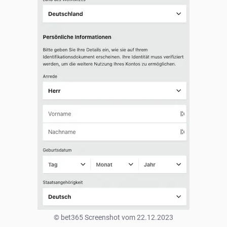
© bet365 Screenshot vom 22.12.2023