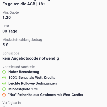
Es gelten die AGB | 18+
Min. Quote
1.20
Frist
30 Tage
Mindesteinzahlungsbetrag
5 €
Bonuscode
kein Angebotscode notwendig
Vorteile und Nachteile
Hoher Bonusbetrag
100% Bonus als Wett-Credits
Leichte Rollover-Bedingungen
Mindestquote 1.20
"Nur" Reinerlös aus Gewinnen mit Wett-Credits
Verfügbar in