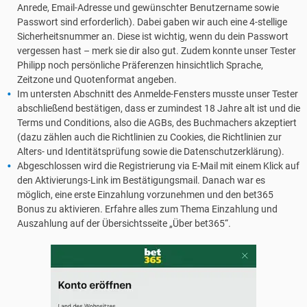
Anrede, Email-Adresse und gewünschter Benutzername sowie
Passwort sind erforderlich). Dabei gaben wir auch eine 4-stellige
Sicherheitsnummer an. Diese ist wichtig, wenn du dein Passwort
vergessen hast – merk sie dir also gut. Zudem konnte unser Tester
Philipp noch persönliche Präferenzen hinsichtlich Sprache,
Zeitzone und Quotenformat angeben.
Im untersten Abschnitt des Anmelde-Fensters musste unser Tester
abschließend bestätigen, dass er zumindest 18 Jahre alt ist und die
Terms und Conditions, also die AGBs, des Buchmachers akzeptiert
(dazu zählen auch die Richtlinien zu Cookies, die Richtlinien zur
Alters- und Identitätsprüfung sowie die Datenschutzerklärung).
Abgeschlossen wird die Registrierung via E-Mail mit einem Klick auf
den Aktivierungs-Link im Bestätigungsmail. Danach war es
möglich, eine erste Einzahlung vorzunehmen und den bet365
Bonus zu aktivieren. Erfahre alles zum Thema Einzahlung und
Auszahlung auf der Übersichtsseite „Über bet365“.