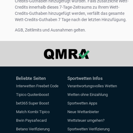
Credits-Guthaben hinzugefügt wurden. Falls zusätzliche Wett-
Credits innerhalb dieses 7-Tage-Zeitraums zu Ihrem Wett-
Credits-Guthaben hinzugefügt werden, verfällt das gesamte
Wett-Credits-Guthaben 7 Tage nach der letzten Hinzufügung.
AGB, Zeitlimits und Ausnahmen gelten.
Beliebte Seiten
Sportwetten Infos
Interwetten Freebet Code
Verantwortungsvolles Wetten
Tipico Quotenboost
Wetten ohne Einzahlung
bet365 Super Boost
Sportwetten Apps
Match Kombi Tipico
Neue Wettanbieter
Bwin Paysafecard
Wettsteuer umgehen?
Betano Verifizierung
Sportwetten Verifizierung