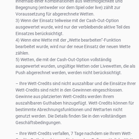
innerhalb einer Kombinationen aus Wettmöglichkeit und
Begegnung (entweder vor dem Spiel oder live) zählt zur
Voraussetzung für abgerechnete Wetten.
3) Wenn der Einsatz teilweise mit der Cash-Out-Option
ausgewertet wurde, wird nur der verbleibende aktive Teil des
Einsatzes berücksichtigt.
4) Wenn eine Wette mit der „Wette bearbeiten“-Funktion
bearbeitet wurde, wird nur der neue Einsatz der neuen Wette
zählen.
5) Wetten, die mit der Cash-Out-Option vollständig
ausgewertet wurden, ungültige Wetten oder Livewetten, die als
Push abgerechnet werden, werden nicht berücksichtigt.
– Ihre Wett-Credits sind nicht auszahlbar und die Einsätze Ihrer
Wett-Credits sind nicht in den Gewinnen eingeschlossen.
Gewinne aus platzierten Wett-Credits werden Ihrem
auszahlbaren Guthaben hinzugefügt. Wett-Credits können für
bestimmte Abrechnungsfunktionen und Wettarten nicht
genutzt werden. Die Details finden Sie in den vollständigen
Geschäftsbedingungen.
– Ihre Wett-Credits verfallen, 7 Tage nachdem sie Ihrem Wett-