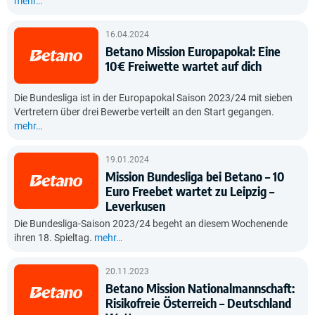
mehr…
16.04.2024
Betano Mission Europapokal: Eine
10€ Freiwette wartet auf dich
Die Bundesliga ist in der Europapokal Saison 2023/24 mit sieben
Vertretern über drei Bewerbe verteilt an den Start gegangen.
mehr…
19.01.2024
Mission Bundesliga bei Betano – 10
Euro Freebet wartet zu Leipzig –
Leverkusen
Die Bundesliga-Saison 2023/24 begeht an diesem Wochenende
ihren 18. Spieltag.
mehr…
20.11.2023
Betano Mission Nationalmannschaft:
Risikofreie Österreich – Deutschland