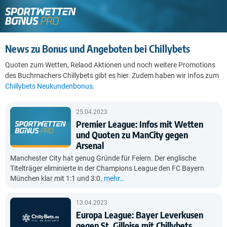
News zu Bonus und Angeboten bei Chillybets
Quoten zum Wetten, Relaod Aktionen und noch weitere Promotions
des Buchmachers Chillybets gibt es hier. Zudem haben wir Infos zum
Chillybets Neukundenbonus
.
25.04.2023
Premier League: Infos mit Wetten
und Quoten zu ManCity gegen
Arsenal
Manchester City hat genug Gründe für Feiern. Der englische
Titelträger eliminierte in der Champions League den FC Bayern
München klar mit 1:1 und 3:0.
mehr…
13.04.2023
Europa League: Bayer Leverkusen
gegen St. Gilloise mit Chillybets