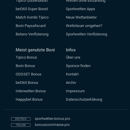
Tipico Quotenboost
Wetten ohne Einzahlung
bet365 Super Boost
Sportwetten Apps
Match Kombi Tipico
Neue Wettanbieter
Bwin Paysafecard
Wettsteuer umgehen?
Betano Verifizierung
Sportwetten Verifizierung
Meist genutzte Boni
Infos
Tipico Bonus
Über uns
Bwin Bonus
Sponsor finden
ODDSET Bonus
Kontakt
bet365 Bonus
Archiv
Interwetten Bonus
Impressum
Happybet Bonus
Datenschutzerklärung
sportwetten-bonus.pro
bonusscommesse.pro