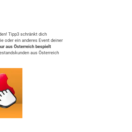
den! Tipp3 schränkt dich
ie oder ein anderes Event deiner
ur aus Österreich bespielt
Bestandskunden aus Österreich