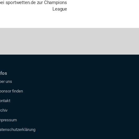
bei sportwetten.de zur Champions
League
nfos
ber uns
ponsor finden
ontakt
rchiv
mpressum
atenschutzerklärung