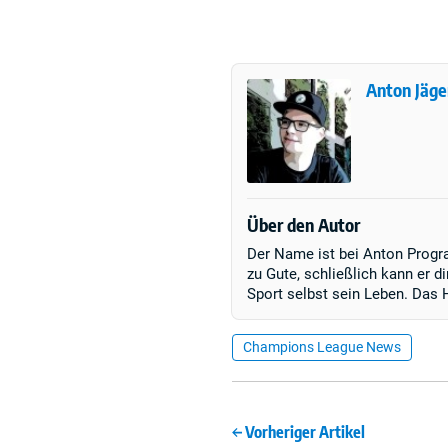
Anton Jäge
Über den Autor
Der Name ist bei Anton Progr
zu Gute, schließlich kann er 
Sport selbst sein Leben. Das 
Champions League News
Vorheriger Artikel