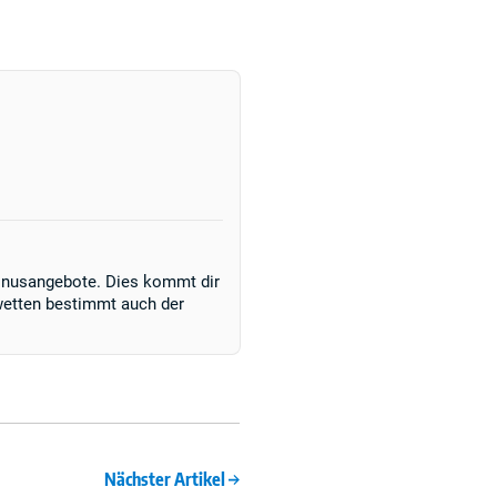
Bonusangebote. Dies kommt dir
twetten bestimmt auch der
Nächster Artikel