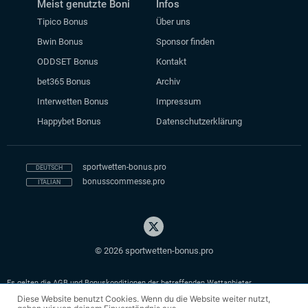
Meist genutzte Boni
Infos
Tipico Bonus
Über uns
Bwin Bonus
Sponsor finden
ODDSET Bonus
Kontakt
bet365 Bonus
Archiv
Interwetten Bonus
Impressum
Happybet Bonus
Datenschutzerklärung
sportwetten-bonus.pro
bonusscommesse.pro
© 2026 sportwetten-bonus.pro
Es gelten die AGB und Bonuskonditionen der betreffenden Wettanbieter.
Diese Website benutzt Cookies. Wenn du die Website weiter nutzt,
18+. Glücksspiel kann süchtig machen. Hilfe unter
bzga.de
oder
gamblingtherapy.org.