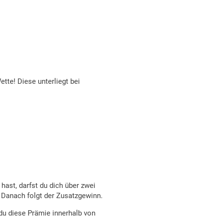
ette! Diese unterliegt bei
hast, darfst du dich über zwei
 Danach folgt der Zusatzgewinn.
 du diese Prämie innerhalb von