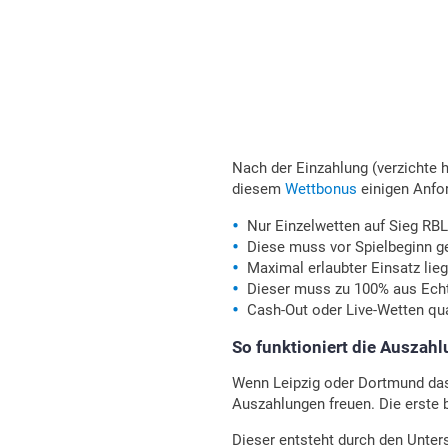
Nach der Einzahlung (verzichte hi
diesem
Wettbonus
einigen Anfor
Nur Einzelwetten auf Sieg RBL
Diese muss vor Spielbeginn ge
Maximal erlaubter Einsatz lieg
Dieser muss zu 100% aus Ech
Cash-Out oder Live-Wetten qual
So funktioniert die Auszah
Wenn Leipzig oder Dortmund das 
Auszahlungen freuen. Die erste
Dieser entsteht durch den Unters