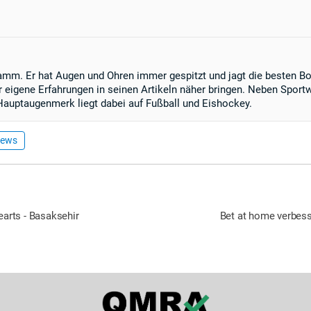
amm. Er hat Augen und Ohren immer gespitzt und jagt die besten 
dir eigene Erfahrungen in seinen Artikeln näher bringen. Neben Spor
Hauptaugenmerk liegt dabei auf Fußball und Eishockey.
News
arts - Basaksehir
Bet at home verbesse