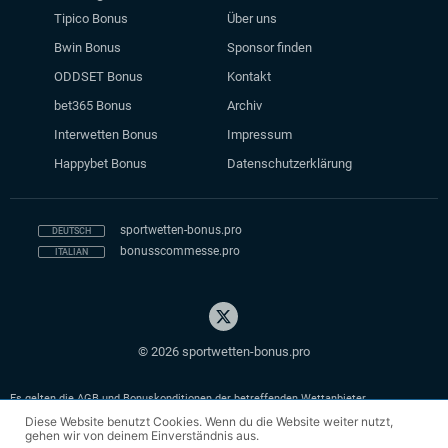
Tipico Bonus
Über uns
Bwin Bonus
Sponsor finden
ODDSET Bonus
Kontakt
bet365 Bonus
Archiv
Interwetten Bonus
Impressum
Happybet Bonus
Datenschutzerklärung
sportwetten-bonus.pro
bonusscommesse.pro
© 2026 sportwetten-bonus.pro
Es gelten die AGB und Bonuskonditionen der betreffenden Wettanbieter.
Diese Website benutzt Cookies. Wenn du die Website weiter nutzt,
18+. Glücksspiel kann süchtig machen. Hilfe unter
bzga.de
oder
gamblingtherapy.org.
gehen wir von deinem Einverständnis aus.
Spiele verantwortungsbewusst. Hinweis: Das Portal sportwetten-bonus.pro ist eine