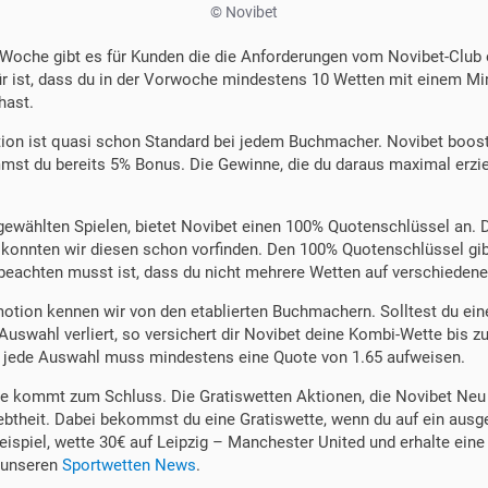
© Novibet
oche gibt es für Kunden die die Anforderungen vom Novibet-Club er
r ist, dass du in der Vorwoche mindestens 10 Wetten mit einem Mi
hast.
on ist quasi schon Standard bei jedem Buchmacher. Novibet boost
t du bereits 5% Bonus. Die Gewinne, die du daraus maximal erziel
ewählten Spielen, bietet Novibet einen 100% Quotenschlüssel an. 
 konnten wir diesen schon vorfinden. Den 100% Quotenschlüssel gib
 beachten musst ist, dass du nicht mehrere Wetten auf verschiedene
tion kennen wir von den etablierten Buchmachern. Solltest du ei
uswahl verliert, so versichert dir Novibet deine Kombi-Wette bis zu
d jede Auswahl muss mindestens eine Quote von 1.65 aufweisen.
e kommt zum Schluss. Die Gratiswetten Aktionen, die Novibet Neu
liebtheit. Dabei bekommst du eine Gratiswette, wenn du auf ein aus
eispiel, wette 30€ auf Leipzig – Manchester United und erhalte eine
n unseren
Sportwetten News
.