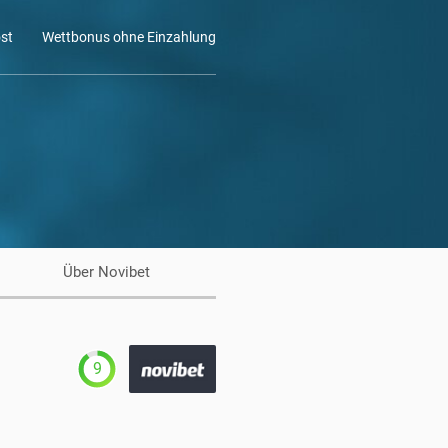
st
Wettbonus ohne Einzahlung
Über Novibet
9