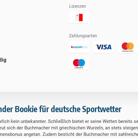
Lizenzen
Zahlungsarten
dig
nder Bookie für deutsche Sportwetter
ich kein unbekannter. Schließlich bietet er seine Wetten bereits se
reut sich der Buchmacher mit griechischen Wurzeln, an stets steigen
mmensbonus angetan. Zudem besticht der Buchmacher mit zahlreic