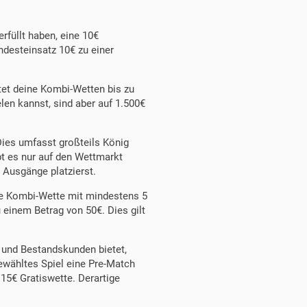
füllt haben, eine 10€
ndesteinsatz 10€ zu einer
et deine Kombi-Wetten bis zu
en kannst, sind aber auf 1.500€
Dies umfasst großteils König
t es nur auf den Wettmarkt
 Ausgänge platzierst.
ne Kombi-Wette mit mindestens 5
 einem Betrag von 50€. Dies gilt
 und Bestandskunden bietet,
gewähltes Spiel eine Pre-Match
 15€ Gratiswette. Derartige