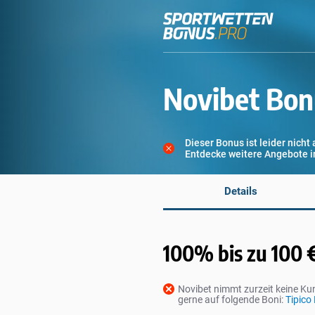
Novibet Bon
Dieser Bonus ist leider nicht
Entdecke weitere Angebote 
Details
100% bis zu 100 
Novibet nimmt zurzeit keine K
gerne auf folgende Boni:
Tipico