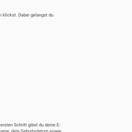
 klickst. Dabei gelangst du
rsten Schritt gibst du deine E-
n Name, dein Geburtsdatum sowie