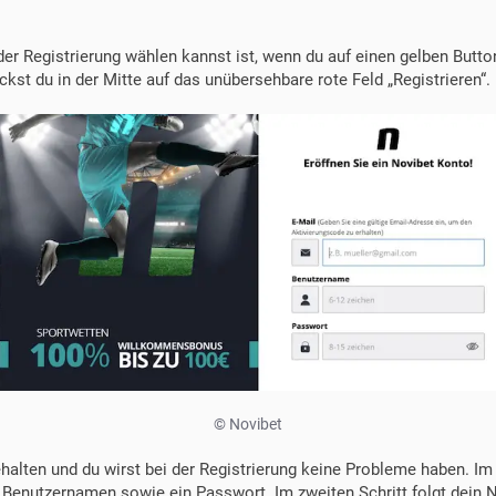
er Registrierung wählen kannst ist, wenn du auf einen gelben Button
ckst du in der Mitte auf das unübersehbare rote Feld „Registrieren“.
© Novibet
halten und du wirst bei der Registrierung keine Probleme haben. Im e
en Benutzernamen sowie ein Passwort. Im zweiten Schritt folgt dei