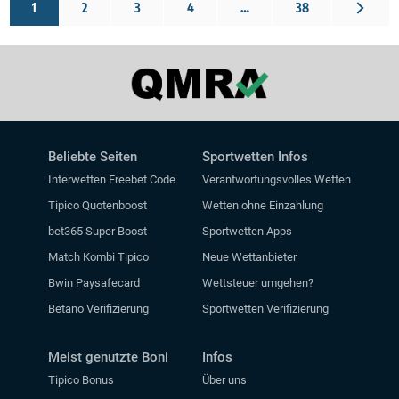
1
2
3
4
…
38
Beliebte Seiten
Sportwetten Infos
Interwetten Freebet Code
Verantwortungsvolles Wetten
Tipico Quotenboost
Wetten ohne Einzahlung
bet365 Super Boost
Sportwetten Apps
Match Kombi Tipico
Neue Wettanbieter
Bwin Paysafecard
Wettsteuer umgehen?
Betano Verifizierung
Sportwetten Verifizierung
Meist genutzte Boni
Infos
Tipico Bonus
Über uns