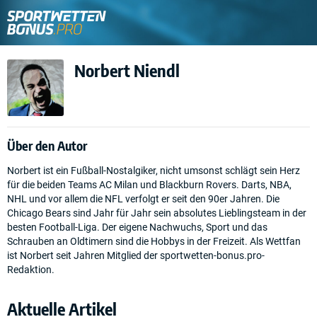
Norbert Niendl
Über den Autor
Norbert ist ein Fußball-Nostalgiker, nicht umsonst schlägt sein Herz
für die beiden Teams AC Milan und Blackburn Rovers. Darts, NBA,
NHL und vor allem die NFL verfolgt er seit den 90er Jahren. Die
Chicago Bears sind Jahr für Jahr sein absolutes Lieblingsteam in der
besten Football-Liga. Der eigene Nachwuchs, Sport und das
Schrauben an Oldtimern sind die Hobbys in der Freizeit. Als Wettfan
ist Norbert seit Jahren Mitglied der sportwetten-bonus.pro-
Redaktion.
Aktuelle Artikel