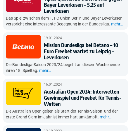
Bayer Leverkusen – 5.25 auf
Leverkusen
Das Spiel zwischen dem 1. FC Union Berlin und Bayer Leverkusen
verspricht eine interessante Begegnung in der Bundesliga.
mehr…
19.01.2024
Mission Bundesliga bei Betano – 10
Euro Freebet wartet zu Leipzig –
Leverkusen
Die Bundesliga-Saison 2023/24 begeht an diesem Wochenende
ihren 18. Spieltag.
mehr…
16.01.2024
Australian Open 2024: Interwetten
Gewinnspiel und Freebet für Tennis-
Wetten
Die Australian Open gelten als Start der Tennis-Saison und der
erste Grand Slam im Jahr ist immer hart umkämpft.
mehr…