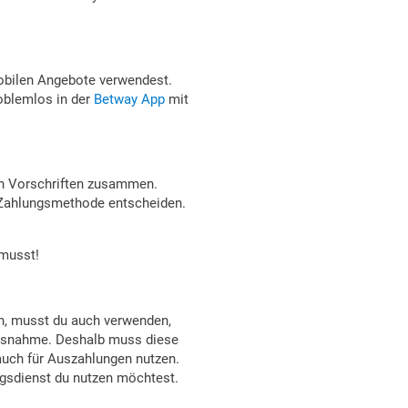
mobilen Angebote verwendest.
roblemlos in der
Betway App
mit
hen Vorschriften zusammen.
e Zahlungsmethode entscheiden.
musst!
en, musst du auch verwenden,
Ausnahme. Deshalb muss diese
auch für Auszahlungen nutzen.
ungsdienst du nutzen möchtest.