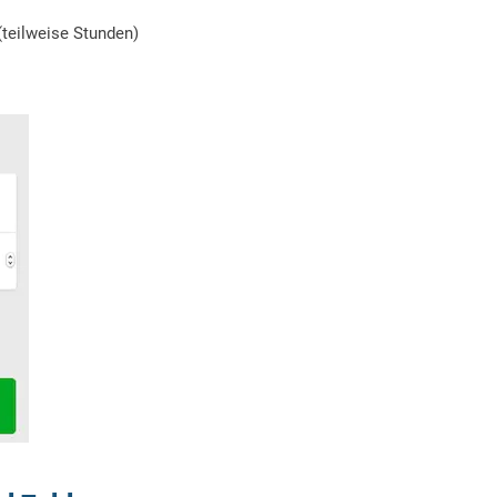
(teilweise Stunden)