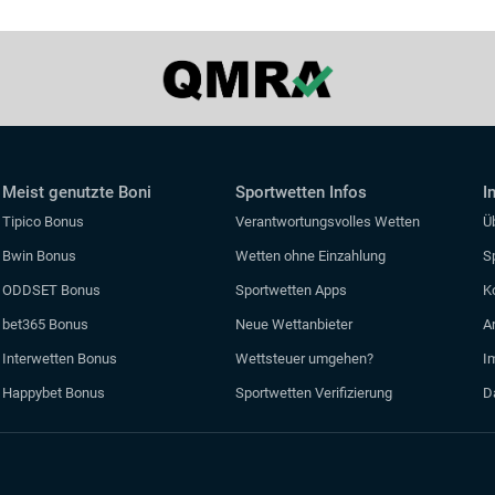
Meist genutzte Boni
Sportwetten Infos
I
Tipico Bonus
Verantwortungsvolles Wetten
Ü
Bwin Bonus
Wetten ohne Einzahlung
S
ODDSET Bonus
Sportwetten Apps
K
bet365 Bonus
Neue Wettanbieter
A
Interwetten Bonus
Wettsteuer umgehen?
I
Happybet Bonus
Sportwetten Verifizierung
D