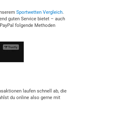
 unserem
Sportwetten Vergleich
.
nd guten Service bietet – auch
 PayPal folgende Methoden
aktionen laufen schnell ab, die
lst du online also gerne mit