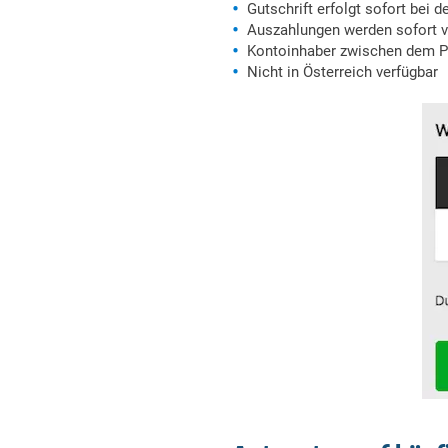
Gutschrift erfolgt sofort bei d
Auszahlungen werden sofort ve
Kontoinhaber zwischen dem P
Nicht in Österreich verfügbar