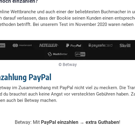
 noch einzahlen?
r online Wettbranche und auch einer der beliebtesten Buchmacher in
 darauf verlassen, dass der Bookie seinen Kunden einen entspreche
thoden betrifft. Bei unserem Test im November 2020 waren neben
© Betway
nzahlung PayPal
etway im Zusammenhang mit PayPal nicht viel zu meckern. Die Trans
 du brauchst auch keine Angst vor versteckten Gebühren haben. Zah
gen auch bei Betway machen.
Betway: Mit
PayPal einzahlen
→
extra Guthaben
!