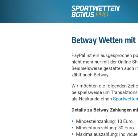
Betway Wetten mit
PayPal ist ein ausgesprochen po
nicht mehr nur mit der Online-S
Beispielsweise gestatten auch i
zählt auch Betway.
Wir möchten die folgenden Zeilen
beispielsweise um Transaktionsl
als Neukunde einen
Sportwette
Details zu Betway Zahlungen mi
Mindesteinzahlung: 10 Euro
Mindestauszahlung: 30 Euro
Maximalauszahlung: individuel