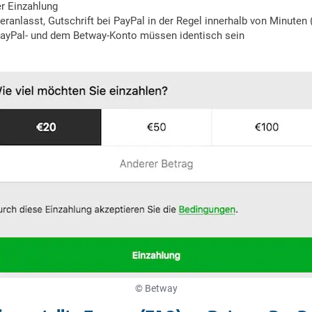
er Einzahlung
ranlasst, Gutschrift bei PayPal in der Regel innerhalb von Minuten 
ayPal- und dem Betway-Konto müssen identisch sein
© Betway