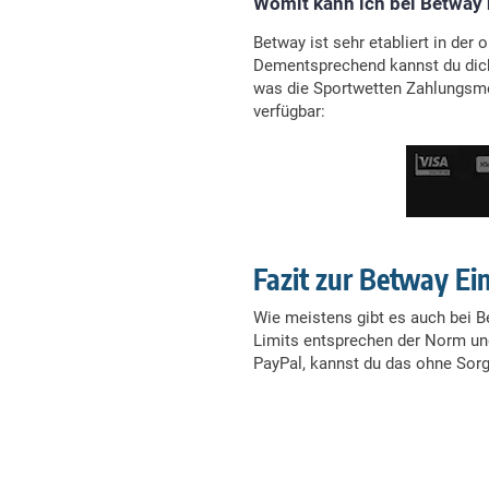
Womit kann ich bei Betway
Betway ist sehr etabliert in de
Dementsprechend kannst du dich
was die Sportwetten Zahlungsme
verfügbar:
Fazit zur Betway Ei
Wie meistens gibt es auch bei B
Limits entsprechen der Norm und
PayPal, kannst du das ohne Sor