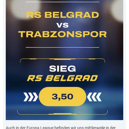
Auch in der Europa League befinden wir uns mittlerweile in der