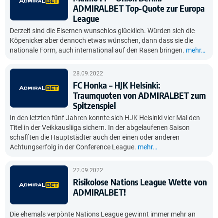
ADMIRALBET Top-Quote zur Europa
League
Derzeit sind die Eisernen wunschlos glücklich. Würden sich die
Köpenicker aber dennoch etwas wünschen, dann dass sie die
nationale Form, auch international auf den Rasen bringen.
mehr…
28.09.2022
FC Honka – HJK Helsinki:
Traumquoten von ADMIRALBET zum
Spitzenspiel
In den letzten fünf Jahren konnte sich HJK Helsinki vier Mal den
Titel in der Veikkausliiga sichern. In der abgelaufenen Saison
schafften die Hauptstädter auch den einen oder anderen
Achtungserfolg in der Conference League.
mehr…
22.09.2022
Risikolose Nations League Wette von
ADMIRALBET!
Die ehemals verpönte Nations League gewinnt immer mehr an