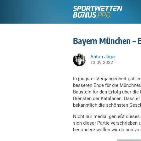
Bayern München – B
Anton Jäger
13.09.2022
In jüngster Vergangenheit gab e
besseren Ende für die Münchner
Baustein für den Erfolg über die
Diensten der Katalanen. Dass er 
bekanntlich die schönsten Gesc
Nicht nur medial genießt diese
sich dieser Partie verschrieben 
besondere wollen wir dir nun vor