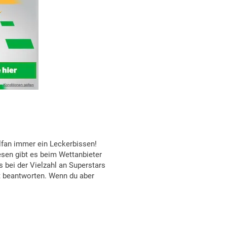
lfan immer ein Leckerbissen!
sen gibt es beim Wettanbieter
 bei der Vielzahl an Superstars
ht beantworten. Wenn du aber