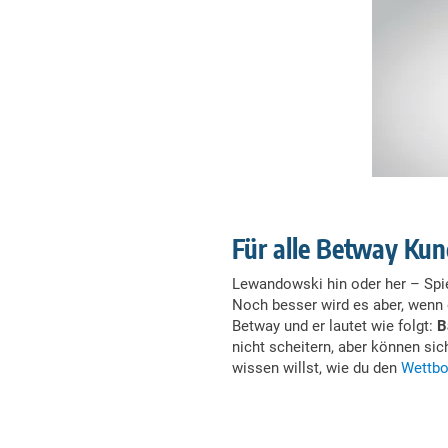
Für alle Betway Kun
Lewandowski hin oder her – Spi
Noch besser wird es aber, wenn
Betway und er lautet wie folgt:
B
nicht scheitern, aber können sic
wissen willst, wie du den
Wettb