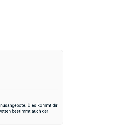
Bonusangebote. Dies kommt dir
twetten bestimmt auch der