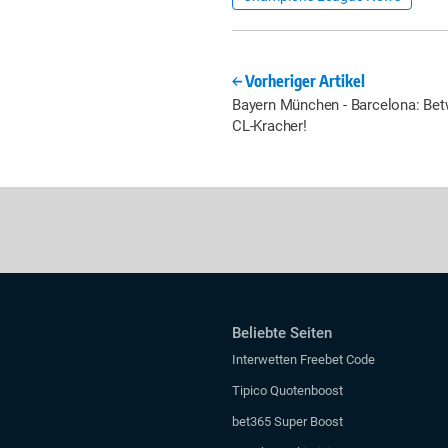
Vorheriger Artikel
Bayern München - Barcelona: Be
CL-Kracher!
Beliebte Seiten
Interwetten Freebet Code
Tipico Quotenboost
bet365 Super Boost