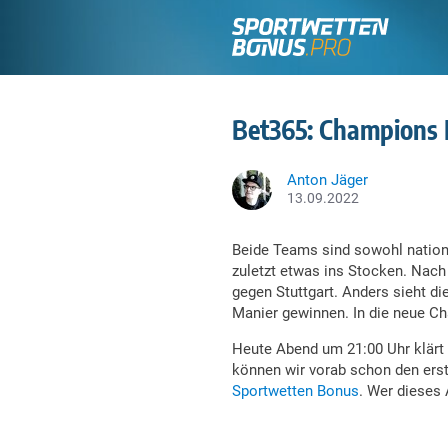
Bet365: Champions 
Anton Jäger
13.09.2022
Beide Teams sind sowohl nationa
zuletzt etwas ins Stocken.
Nach 
gegen Stuttgart. Anders sieht d
Manier gewinnen. In die neue C
Heute Abend um 21:00 Uhr klärt 
können wir vorab schon den ers
Sportwetten Bonus
. Wer dieses 