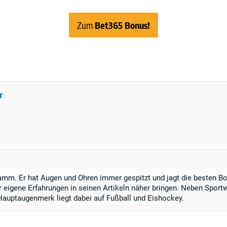
Zum
Bet365 Bonus!
r
amm. Er hat Augen und Ohren immer gespitzt und jagt die besten 
dir eigene Erfahrungen in seinen Artikeln näher bringen. Neben Spor
Hauptaugenmerk liegt dabei auf Fußball und Eishockey.