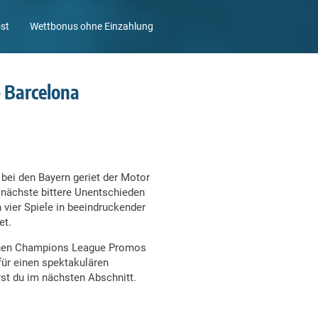
st
Wettbonus ohne Einzahlung
 Barcelona
bei den Bayern geriet der Motor
 nächste bittere Unentschieden
 vier Spiele in beeindruckender
et.
Sachen Champions League Promos
ür einen spektakulären
rst du im nächsten Abschnitt.