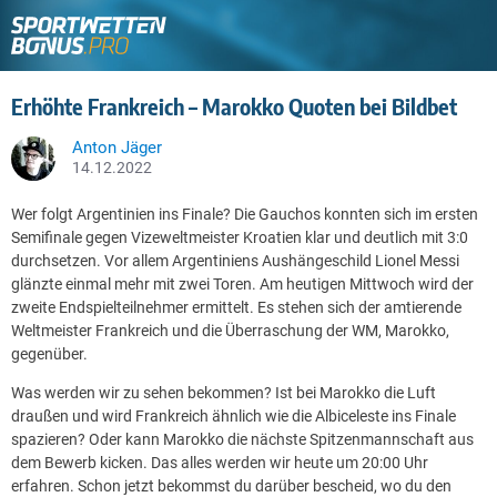
Erhöhte Frankreich – Marokko Quoten bei Bildbet
Anton Jäger
14.12.2022
Wer folgt Argentinien ins Finale? Die Gauchos konnten sich im ersten
Semifinale gegen Vizeweltmeister Kroatien klar und deutlich mit 3:0
durchsetzen.
Vor allem Argentiniens Aushängeschild Lionel Messi
glänzte einmal mehr mit zwei Toren. Am heutigen Mittwoch wird der
zweite Endspielteilnehmer ermittelt. Es stehen sich der amtierende
Weltmeister Frankreich und die Überraschung der WM, Marokko,
gegenüber.
Was werden wir zu sehen bekommen? Ist bei Marokko die Luft
draußen und wird Frankreich ähnlich wie die Albiceleste ins Finale
spazieren? Oder kann Marokko die nächste Spitzenmannschaft aus
dem Bewerb kicken. Das alles werden wir heute um 20:00 Uhr
erfahren. Schon jetzt bekommst du darüber bescheid, wo du den