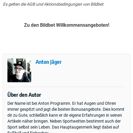
Es gelten die AGB und Aktionsbedingungen von Bildbet.
Zu den Bildbet Willkommensangeboten!
Anton Jäger
Über den Autor
Der Name ist bei Anton Programm. Er hat Augen und Ohren
immer gespitzt und jagt die besten Bonusangebote. Dies kommt
dir zu Gute, schließlich kann er dir eigene Erfahrungen in seinen
Artikeln näher bringen. Neben Sportwetten bestimmt auch der
Sport selbst sein Leben. Das Hauptaugenmerk liegt dabei auf