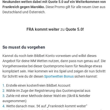
Neukunden wetten dabei mit Quote 5.0 auf ein Weiterkommen von
Frankreich gegen Marokko.
Diese Promo gilt für alle neuen User aus
Deutschland und Österreich.
FRA kommt weiter
zu
Quote 5.0!
So musst du vorgehen
Kannst du noch kein Bildbet Konto vorweisen und willst dieses
Angebot für deine WM Wetten nutzen, dann pass nun genau auf. Die
Vorgehensweise bei dieser Quotenpromo kann für Neulinge etwas
kompliziert sein. Hier kommen wir ins Spiel und zeigen dir nun Schritt
für Schritt wie du dir diesen
Sportwetten Bonus
sichern kannst:
Erstelle einen kostenfreien Bildbet Account
Wähle im Zuge der Registrierung das Quotenspecial aus
Zahle mit einer Methode deiner Wahl ein (Skrill & Neteller
ausgenommen)
Wette danach max. 5€ auf „Frankreich kommt weiter“