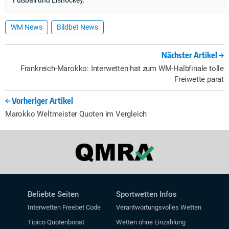
Fußball und Eishockey.
WM News
Bildbet News
Nächster Artikel
Frankreich-Marokko: Interwetten hat zum WM-Halbfinale tolle
Freiwette parat
Vorheriger Artikel
Marokko Weltmeister Quoten im Vergleich
Beliebte Seiten
Sportwetten Infos
Interwetten Freebet Code
Verantwortungsvolles Wetten
Tipico Quotenboost
Wetten ohne Einzahlung