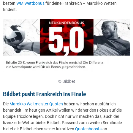
besten
WM Wettbonus
für deine Frankreich – Marokko Wetten
findest.
© Bildbet
Bildbet pusht Frankreich ins Finale
Die
Marokko Weltmeister Quoten
haben wir schon ausführlich
behandelt. Im heutigen Artikel wollen wir daher den Fokus auf die
Equipe Tricolore legen. Doch nicht nur wir machen das, auch der
lizenzierte Wettanbieter Bildbet. Passend zum zweiten Semifinale
bietet dir Bildbet einen seiner lukrativen
Quotenboosts
an.