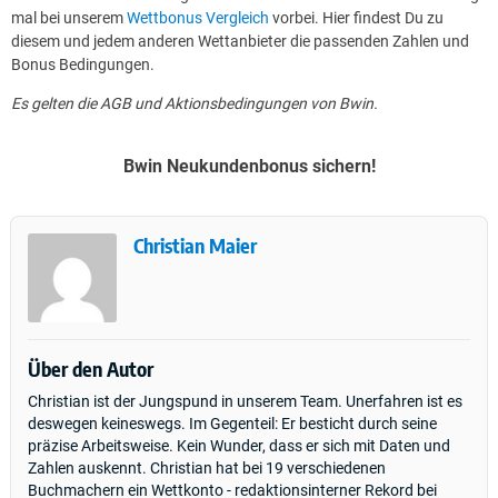
mal bei unserem
Wettbonus Vergleich
vorbei. Hier findest Du zu
diesem und jedem anderen Wettanbieter die passenden Zahlen und
Bonus Bedingungen.
Es gelten die AGB und Aktionsbedingungen von Bwin.
Bwin Neukundenbonus sichern!
Christian Maier
Über den Autor
Christian ist der Jungspund in unserem Team. Unerfahren ist es
deswegen keineswegs. Im Gegenteil: Er besticht durch seine
präzise Arbeitsweise. Kein Wunder, dass er sich mit Daten und
Zahlen auskennt. Christian hat bei 19 verschiedenen
Buchmachern ein Wettkonto - redaktionsinterner Rekord bei