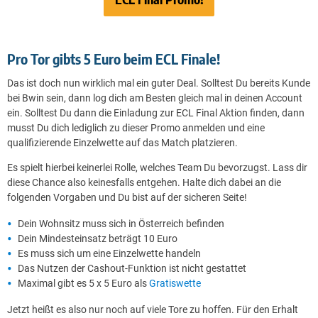
Pro Tor gibts 5 Euro beim ECL Finale!
Das ist doch nun wirklich mal ein guter Deal. Solltest Du bereits Kunde
bei Bwin sein, dann log dich am Besten gleich mal in deinen Account
ein. Solltest Du dann die Einladung zur ECL Final Aktion finden, dann
musst Du dich lediglich zu dieser Promo anmelden und eine
qualifizierende Einzelwette auf das Match platzieren.
Es spielt hierbei keinerlei Rolle, welches Team Du bevorzugst. Lass dir
diese Chance also keinesfalls entgehen. Halte dich dabei an die
folgenden Vorgaben und Du bist auf der sicheren Seite!
Dein Wohnsitz muss sich in Österreich befinden
Dein Mindesteinsatz beträgt 10 Euro
Es muss sich um eine Einzelwette handeln
Das Nutzen der Cashout-Funktion ist nicht gestattet
Maximal gibt es 5 x 5 Euro als
Gratiswette
Jetzt heißt es also nur noch auf viele Tore zu hoffen. Für den Erhalt