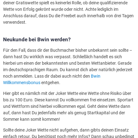
deiner Gratiswette spielt es keinerlei Rolle, ob deine qualifizierende
Wette von Erfolg gekrönt wurde oder nicht. Achte lediglich im
Anschluss darauf, dass Du die Freebet auch innerhalb von drei Tagen
verwendest.
Neukunde bei Bwin werden?
Für den Fall, dass dir der Buchmacher bisher unbekannt sein sollte –
dann hast Du wirklich was verpasst. Schließlich handelt es sich
hierbei um einen der bekanntesten und besten Wettanbieter. Gerade
im deutschsprachigen Raum. Du kannst dich aber natürlich jederzeit
noch anmelden. Lass dir dabei auch nicht den
Bwin
Willkommensbonus
entgehen.
Hier gibt es nämlich mit der Joker Wette eine Wette ohne Risiko über
bis zu 100 Euro. Diese kannst Du vollkommen frei einsetzen. Sportart
und Wettform sind hierbei vollkommen egal. Geht deine Wette dann
auf, dann hast Du jedenfalls mehr als genug Startkapital und der
Sommer kann somit kommen!
Sollte deine Joker Wette nicht aufgehen, dann gibts deinen Einsatz
einfach retour. Du benötigst noch mehr Infos? Dann schau unbedingt