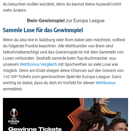
du besuchen wollen würdest, denn du kannst deine Auswahl nicht
mehr ändern.
Bwin-Gewinnspiel
zur Europa League
Sammle Lose für das Gewinnspiel
Wenn du also live in Salzburg oder Rom dabei sein möchtest, solltest
du folgende Punkte beachten. Alle Wettkunden von Bwin sind
teilnahmeberechtigt und das Gewinnspiel ist mit dem Sammeln von
Losen verbunden. Deshalb sammle beim Top-Buchmacher aus
unserem
Wettbonus Vergleich
mit Sportwetten so viele Lose wie
möglich. Denn am Ende steigen deine Chancen auf den Gewinn von
1×2 VIP-Tickets zum gewünschten Spiel der Europa League. Ganz
wichtig ist dabei, dass du dich im Vorfeld für diesen
Wettbonus
anmeldest.