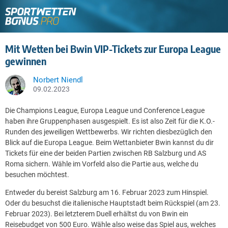
Mit Wetten bei Bwin VIP-Tickets zur Europa League
gewinnen
Norbert Niendl
09.02.2023
Die Champions League, Europa League und Conference League
haben ihre Gruppenphasen ausgespielt. Es ist also Zeit für die K.O.-
Runden des jeweiligen Wettbewerbs.
Wir richten diesbezüglich den
Blick auf die Europa League. Beim Wettanbieter Bwin kannst du dir
Tickets für eine der beiden Partien zwischen RB Salzburg und AS
Roma sichern. Wähle im Vorfeld also die Partie aus, welche du
besuchen möchtest.
Entweder du bereist Salzburg am 16. Februar 2023 zum Hinspiel.
Oder du besuchst die italienische Hauptstadt beim Rückspiel (am 23.
Februar 2023). Bei letzterem Duell erhältst du von Bwin ein
Reisebudget von 500 Euro. Wähle also weise das Spiel aus, welches