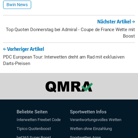
Bwin News
Nächster Artikel
Top Quoten Donnerstag bei Admiral - Coupe de France Wette mit
Boost
Vorheriger Artikel
PDC European Tour: Interwetten dreht am Rad mit exklusiven
Darts-Preisen
Beliebte Seiten
Sportwetten Infos
Interwetten Freebet Code
Verantwortungsvolles Wetten
Tipico Quotenboost
Wetten ohne Einzahlung
bet365 Super Boost
Sportwetten Apps