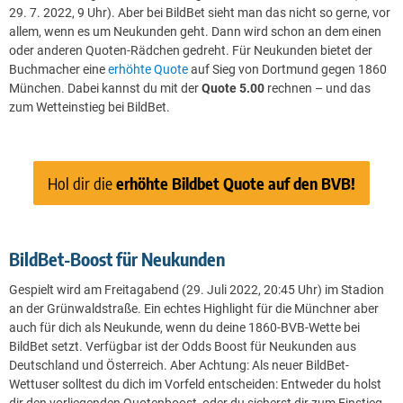
29. 7. 2022, 9 Uhr). Aber bei BildBet sieht man das nicht so gerne, vor
allem, wenn es um Neukunden geht. Dann wird schon an dem einen
oder anderen Quoten-Rädchen gedreht. Für Neukunden bietet der
Buchmacher eine
erhöhte Quote
auf Sieg von Dortmund gegen 1860
München. Dabei kannst du mit der
Quote 5.00
rechnen – und das
zum Wetteinstieg bei BildBet.
Hol dir die
erhöhte Bildbet Quote auf den BVB!
BildBet-Boost für Neukunden
Gespielt wird am Freitagabend (29. Juli 2022, 20:45 Uhr) im Stadion
an der Grünwaldstraße. Ein echtes Highlight für die Münchner aber
auch für dich als Neukunde, wenn du deine 1860-BVB-Wette bei
BildBet setzt. Verfügbar ist der Odds Boost für Neukunden aus
Deutschland und Österreich. Aber Achtung: Als neuer BildBet-
Wettuser solltest du dich im Vorfeld entscheiden: Entweder du holst