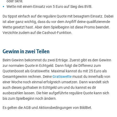
oder Skrill.
Wette mit einem Einsatz von 5 Euro auf Sieg des BVB.
Du tippst einfach auf die reguläre Quote mit besagtem Einsatz. Dabei
ist aber ganz wichtig, dass du vor dem Anpfiff deine qualifizierende
Wette gesetzt hast. Aber dem Spielbeginn ist diese Promo beendet.
Verzichte zudem auf die Cashout-Funktion.
Gewinn in zwei Teilen
Beim Gewinn bekommst du zwei Erträge. Zuerst gibt es den Gewinn
zur normalen Quote in Echtgeld. Dann folgt die Differenz zum
Quotenboost als Gratiswette. Maximal kannst du mit 25 Euro als
Gesamtgewinn rechnen. Deine
Gratiswette
musst du innerhalb von
einer Woche noch einmal erfolgreich umsetzen. Dann wandelt sich
auch dieses guthaben in Echtgeld um und du kannst es dir
ausbezahlen lassen. Die hier aufgeführte reguläre Quote kann sich
bis zum Spielbeginn noch ändern.
Es gelten die AGB und Aktionsbedingungen von BildBet.