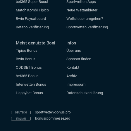
bet365 Super Boost
Sportwetten Apps
Match Kombi Tipico
Neue Wettanbieter
Bwin Paysafecard
Wettsteuer umgehen?
Betano Verifizierung
Sportwetten Verifizierung
Meist genutzte Boni
Infos
Tipico Bonus
Über uns
Bwin Bonus
Sponsor finden
ODDSET Bonus
Kontakt
bet365 Bonus
Archiv
Interwetten Bonus
Impressum
Happybet Bonus
Datenschutzerklärung
sportwetten-bonus.pro
bonusscommesse.pro