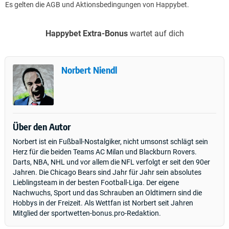
Es gelten die AGB und Aktionsbedingungen von Happybet.
Happybet Extra-Bonus
wartet auf dich
Norbert Niendl
Über den Autor
Norbert ist ein Fußball-Nostalgiker, nicht umsonst schlägt sein
Herz für die beiden Teams AC Milan und Blackburn Rovers.
Darts, NBA, NHL und vor allem die NFL verfolgt er seit den 90er
Jahren. Die Chicago Bears sind Jahr für Jahr sein absolutes
Lieblingsteam in der besten Football-Liga. Der eigene
Nachwuchs, Sport und das Schrauben an Oldtimern sind die
Hobbys in der Freizeit. Als Wettfan ist Norbert seit Jahren
Mitglied der sportwetten-bonus.pro-Redaktion.