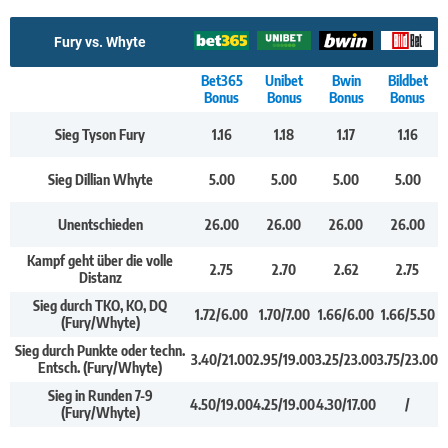
Fury vs. Whyte
Bet365
Unibet
Bwin
Bildbet
Bonus
Bonus
Bonus
Bonus
Sieg Tyson Fury
1.16
1.18
1.17
1.16
Sieg Dillian Whyte
5.00
5.00
5.00
5.00
Unentschieden
26.00
26.00
26.00
26.00
Kampf geht über die volle
2.75
2.70
2.62
2.75
Distanz
Sieg durch TKO, KO, DQ
1.72/6.00
1.70/7.00
1.66/6.00
1.66/5.50
(Fury/Whyte)
Sieg durch Punkte oder techn.
3.40/21.00
2.95/19.00
3.25/23.00
3.75/23.00
Entsch. (Fury/Whyte)
Sieg in Runden 7-9
4.50/19.00
4.25/19.00
4.30/17.00
/
(Fury/Whyte)