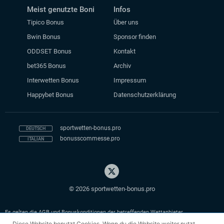
Meist genutzte Boni
Infos
Tipico Bonus
Über uns
Bwin Bonus
Sponsor finden
ODDSET Bonus
Kontakt
bet365 Bonus
Archiv
Interwetten Bonus
Impressum
Happybet Bonus
Datenschutzerklärung
sportwetten-bonus.pro
bonusscommesse.pro
© 2026 sportwetten-bonus.pro
Es gelten die AGB und Bonuskonditionen der betreffenden Wettanbieter.
Diese Website benutzt Cookies. Wenn du die Website weiter nutzt,