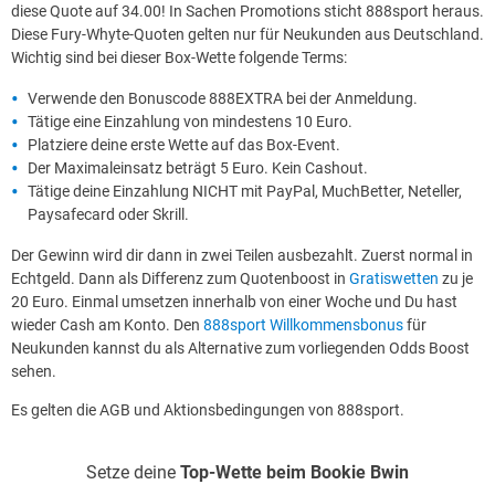
diese Quote auf 34.00! In Sachen Promotions sticht 888sport heraus.
Diese Fury-Whyte-Quoten gelten nur für Neukunden aus Deutschland.
Wichtig sind bei dieser Box-Wette folgende Terms:
Verwende den Bonuscode 888EXTRA bei der Anmeldung.
Tätige eine Einzahlung von mindestens 10 Euro.
Platziere deine erste Wette auf das Box-Event.
Der Maximaleinsatz beträgt 5 Euro. Kein Cashout.
Tätige deine Einzahlung NICHT mit PayPal, MuchBetter, Neteller,
Paysafecard oder Skrill.
Der Gewinn wird dir dann in zwei Teilen ausbezahlt. Zuerst normal in
Echtgeld. Dann als Differenz zum Quotenboost in
Gratiswetten
zu je
20 Euro. Einmal umsetzen innerhalb von einer Woche und Du hast
wieder Cash am Konto. Den
888sport Willkommensbonus
für
Neukunden kannst du als Alternative zum vorliegenden Odds Boost
sehen.
Es gelten die AGB und Aktionsbedingungen von 888sport.
Setze deine
Top-Wette beim Bookie Bwin