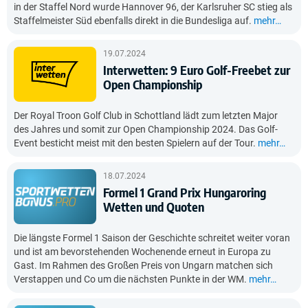
in der Staffel Nord wurde Hannover 96, der Karlsruher SC stieg als
Staffelmeister Süd ebenfalls direkt in die Bundesliga auf.
mehr…
19.07.2024
Interwetten: 9 Euro Golf-Freebet zur
Open Championship
Der Royal Troon Golf Club in Schottland lädt zum letzten Major
des Jahres und somit zur Open Championship 2024. Das Golf-
Event besticht meist mit den besten Spielern auf der Tour.
mehr…
18.07.2024
Formel 1 Grand Prix Hungaroring
Wetten und Quoten
Die längste Formel 1 Saison der Geschichte schreitet weiter voran
und ist am bevorstehenden Wochenende erneut in Europa zu
Gast. Im Rahmen des Großen Preis von Ungarn matchen sich
Verstappen und Co um die nächsten Punkte in der WM.
mehr…