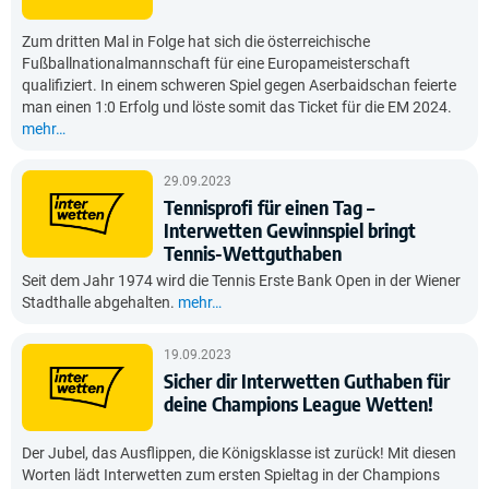
Zum dritten Mal in Folge hat sich die österreichische
Fußballnationalmannschaft für eine Europameisterschaft
qualifiziert. In einem schweren Spiel gegen Aserbaidschan feierte
man einen 1:0 Erfolg und löste somit das Ticket für die EM 2024.
mehr…
29.09.2023
Tennisprofi für einen Tag –
Interwetten Gewinnspiel bringt
Tennis-Wettguthaben
Seit dem Jahr 1974 wird die Tennis Erste Bank Open in der Wiener
Stadthalle abgehalten.
mehr…
19.09.2023
Sicher dir Interwetten Guthaben für
deine Champions League Wetten!
Der Jubel, das Ausflippen, die Königsklasse ist zurück! Mit diesen
Worten lädt Interwetten zum ersten Spieltag in der Champions