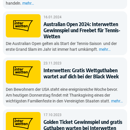
handeln.
mehr…
16.01.2024
Australian Open 2024: Interwetten
Gewinnspiel und Freebet für Tennis-
Wetten
Die Australian Open gelten als Start der Tennis-Saison und der
erste Grand Slam im Jahr ist immer hart umkämpft.
mehr…
23.11.2023
Interwetten: Gratis Wettguthaben
wartet auf dich bei der Black Week
Den Bewohnern der USA steht eine ereignisreiche Woche bevor.
Am heutigen Donnerstag findet mit Thanksgiving eines der
wichtigsten Familienfeste in den Vereinigten Staaten statt.
mehr…
17.10.2023
Golden Ticket Gewinnspiel und gratis
Guthaben warten bei Interwetten