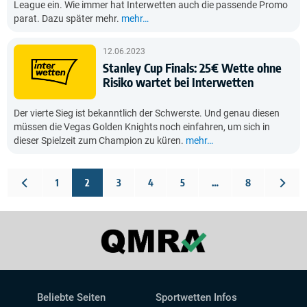
League ein. Wie immer hat Interwetten auch die passende Promo
parat. Dazu später mehr.
mehr…
12.06.2023
Stanley Cup Finals: 25€ Wette ohne
Risiko wartet bei Interwetten
Der vierte Sieg ist bekanntlich der Schwerste. Und genau diesen
müssen die Vegas Golden Knights noch einfahren, um sich in
dieser Spielzeit zum Champion zu küren.
mehr…
1
2
3
4
5
…
8
Beliebte Seiten
Sportwetten Infos