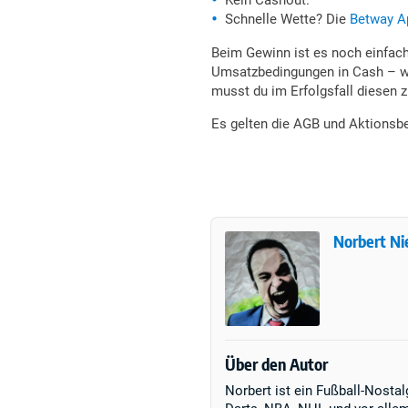
Schnelle Wette? Die
Betway A
Beim Gewinn ist es noch einfach
Umsatzbedingungen in Cash – wen
musst du im Erfolgsfall diesen
Es gelten die AGB und Aktionsb
Norbert Ni
Über den Autor
Norbert ist ein Fußball-Nosta