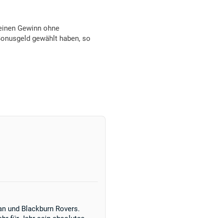
deinen Gewinn ohne
Bonusgeld gewählt haben, so
lan und Blackburn Rovers.