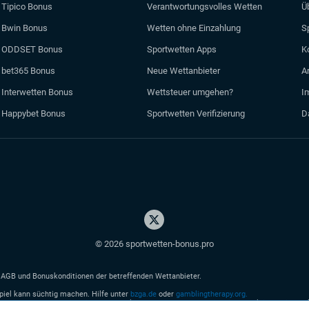
Tipico Bonus
Verantwortungsvolles Wetten
Ü
Bwin Bonus
Wetten ohne Einzahlung
S
ODDSET Bonus
Sportwetten Apps
K
bet365 Bonus
Neue Wettanbieter
A
Interwetten Bonus
Wettsteuer umgehen?
I
Happybet Bonus
Sportwetten Verifizierung
D
© 2026 sportwetten-bonus.pro
e AGB und Bonuskonditionen der betreffenden Wettanbieter.
piel kann süchtig machen. Hilfe unter
bzga.de
oder
gamblingtherapy.org.
twortungsbewusst. Hinweis: Das Portal sportwetten-bonus.pro ist eine Vergleichsseite, we