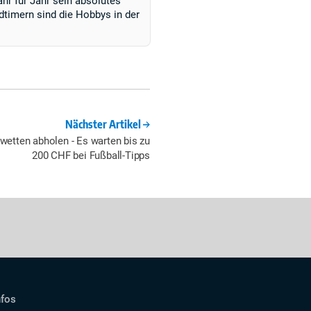
ahr für Jahr sein absolutes
dtimern sind die Hobbys in der
Nächster Artikel
iwetten abholen - Es warten bis zu
200 CHF bei Fußball-Tipps
nfos