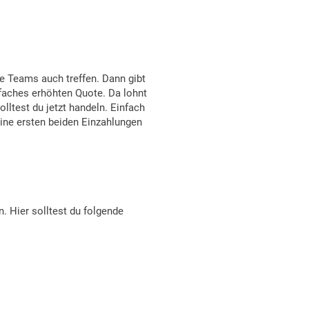
de Teams auch treffen. Dann gibt
lfaches erhöhten Quote. Da lohnt
ltest du jetzt handeln. Einfach
eine ersten beiden Einzahlungen
. Hier solltest du folgende