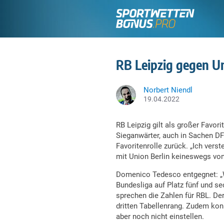
RB Leipzig gegen Un
Norbert Niendl
19.04.2022
RB Leipzig gilt als großer Favor
Sieganwärter, auch in Sachen DF
Favoritenrolle zurück. „Ich verst
mit Union Berlin keineswegs von
Domenico Tedesco entgegnet: „Wi
Bundesliga auf Platz fünf und se
sprechen die Zahlen für RBL. De
dritten Tabellenrang. Zudem konn
aber noch nicht einstellen.