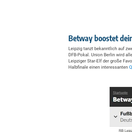
Betway boostet dei
Leipzig tanzt bekanntlich auf zw
DFB-Pokal. Union Berlin wird al
Leipziger Star-Elf der große Fav
Halbfinale einen interessanten
Q