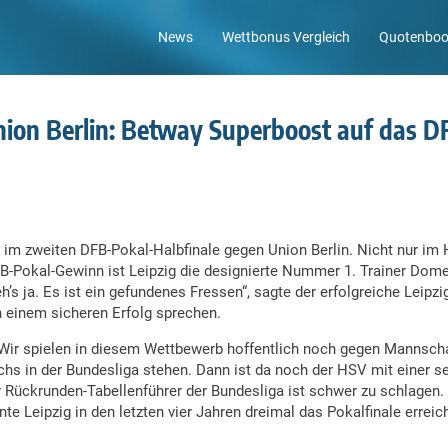
News
Wettbonus Vergleich
Quotenboo
ion Berlin: Betway Superboost auf das D
it im zweiten DFB-Pokal-Halbfinale gegen Union Berlin.
Nicht nur im 
B-Pokal-Gewinn ist Leipzig die designierte Nummer 1. Trainer Dom
eh’s ja. Es ist ein gefundenes Fressen“, sagte der erfolgreiche Leipz
 einem sicheren Erfolg sprechen.
r spielen in diesem Wettbewerb hoffentlich noch gegen Mannschafte
chs in der Bundesliga stehen. Dann ist da noch der HSV mit einer se
r Rückrunden-Tabellenführer der Bundesliga ist schwer zu schlagen.
te Leipzig in den letzten vier Jahren dreimal das Pokalfinale erreic