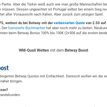
se Partie. Aber die Türkei weiß auch wie man große Mannschaften be
n müssen. Dessen ungeachtet ist Portugal selbst bei einem Sieg no
tet aller Voraussicht nach Italien. Aber zurück zum jetzigen Spiel.
.75, wettest du bei Betway mit der
verbesserten Quote
von 2.50 auf 
o.
Der
lizenzierte Buchmacher
hat aber noch mehr zu bieten. Neukund
nnen beim Betway Bonus 100% bis 100€ (2×50€ auf die ersten beid
WM-Quali Wetten
mit dem
Betway Boost
ost
steigerten Betway Quoten mit Einfachheit. Dennoch wollen wir die
 näher bringen.
tzen?
standskunden.