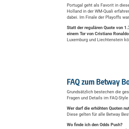
Portugal geht als Favorit in die
Holland in der WM-Quali erfahre
dabei. Im Finale der Playoffs war
Statt der regulären Quote von 1
einem Tor von Cristiano Ronald
Luxemburg und Liechtenstein kö
FAQ zum Betway Bo
Grundsätzlich bestechen die ge
Fragen und Details im FAQ-Style
Wer darf die erhöhten Quoten nu
Diese gelten für alle Betway Be
Wo finde ich den Odds Push?