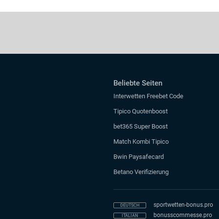
Beliebte Seiten
Interwetten Freebet Code
Tipico Quotenboost
bet365 Super Boost
Match Kombi Tipico
Bwin Paysafecard
Betano Verifizierung
sportwetten-bonus.pro
bonusscommesse.pro