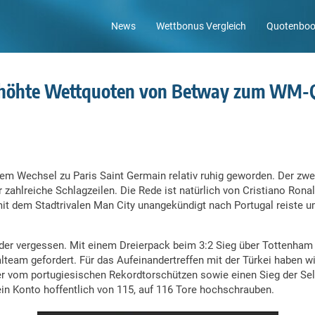
News
Wettbonus Vergleich
Quotenboo
Erhöhte Wettquoten von Betway zum WM-Q
nem Wechsel zu Paris Saint Germain relativ ruhig geworden. Der zwe
ür zahlreiche Schlagzeilen.
Die Rede ist natürlich von Cristiano Ronal
it dem Stadtrivalen Man City unangekündigt nach Portugal reiste um
eder vergessen. Mit einem Dreierpack beim 3:2 Sieg über Tottenham
lteam gefordert. Für das Aufeinandertreffen mit der Türkei haben 
fer vom portugiesischen Rekordtorschützen sowie einen Sieg der Se
ein Konto hoffentlich von 115, auf 116 Tore hochschrauben.