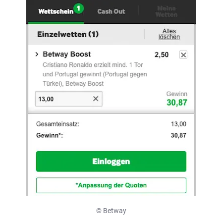
© Betway