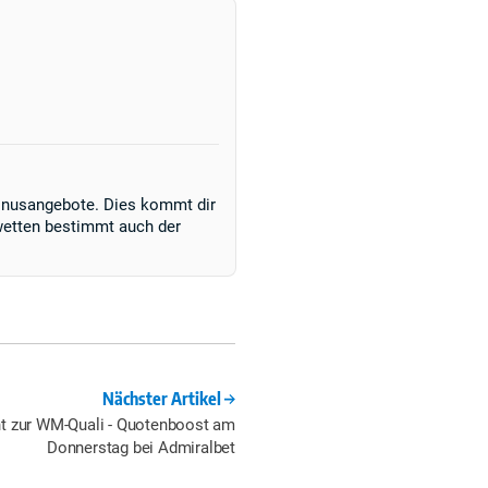
Bonusangebote. Dies kommt dir
twetten bestimmt auch der
Nächster Artikel
t zur WM-Quali - Quotenboost am
Donnerstag bei Admiralbet