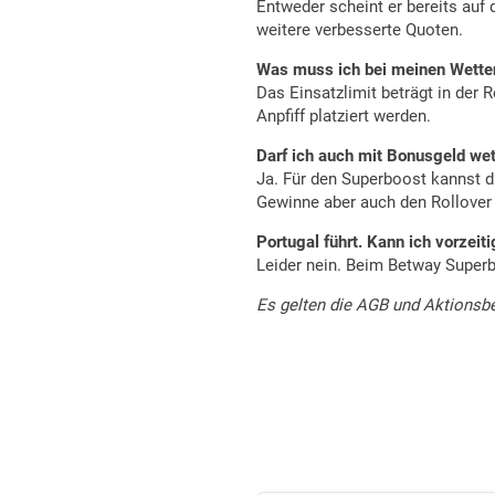
Entweder scheint er bereits auf
weitere verbesserte Quoten.
Was muss ich bei meinen Wette
Das Einsatzlimit beträgt in der 
Anpfiff platziert werden.
Darf ich auch mit Bonusgeld we
Ja. Für den Superboost kannst
Gewinne aber auch den Rollover 
Portugal führt. Kann ich vorzeit
Leider nein. Beim Betway Superbo
Es gelten die AGB und Aktionsb