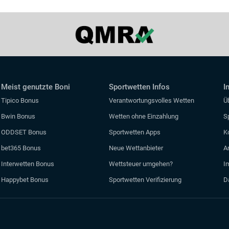
Meist genutzte Boni
Sportwetten Infos
I
Tipico Bonus
Verantwortungsvolles Wetten
Ü
Bwin Bonus
Wetten ohne Einzahlung
S
ODDSET Bonus
Sportwetten Apps
K
bet365 Bonus
Neue Wettanbieter
A
Interwetten Bonus
Wettsteuer umgehen?
I
Happybet Bonus
Sportwetten Verifizierung
D