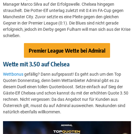
Manager Marco Silva auf der Erfolgswelle. Chelsea hingegen
strauchelt. Die Potter-Elf unterlag zuletzt mit 0:4 im FA-Cup gegen
Manchester City. Zuvor setzte es eine Pleite gegen den gleichen
Gegner in der Premier League (0:1). Die Blues sind nicht gerade
erfolgreich, jedoch im Derby gegen Fulham will man sich aus der Krise
schießen.
Premier League Wette bei Admiral
Wette mit 3.50 auf Chelsea
Wettbonus
gefällig? Dann aufgepasst! Es geht auch um den Top
Quoten Donnerstag, denn beim Wettanbieter Admiral gibt es zu
diesem Duell einen tollen Quotenboost. Setze einfach auf Sieg der
Gäste-Elf Chelsea und schon kannst du mit der erhöhten Quote 3.50
rechnen. Nicht vergessen: Da das Angebot nur für Kunden aus
Österreich gilt, musst du auf Admiral ausweichen. Neukunden sind
natürlich ebenfalls willkommen.