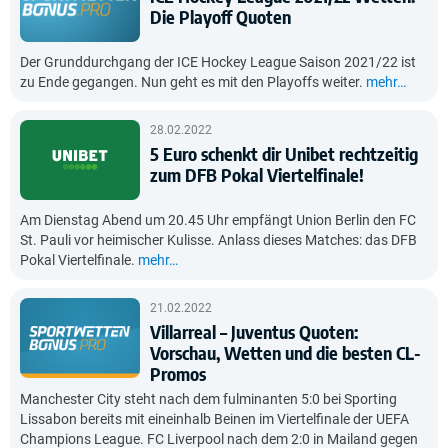
Die Playoff Quoten
Der Grunddurchgang der ICE Hockey League Saison 2021/22 ist
zu Ende gegangen. Nun geht es mit den Playoffs weiter.
mehr…
28.02.2022
5 Euro schenkt dir Unibet rechtzeitig
zum DFB Pokal Viertelfinale!
Am Dienstag Abend um 20.45 Uhr empfängt Union Berlin den FC
St. Pauli vor heimischer Kulisse. Anlass dieses Matches: das DFB
Pokal Viertelfinale.
mehr…
21.02.2022
Villarreal – Juventus Quoten:
Vorschau, Wetten und die besten CL-
Promos
Manchester City steht nach dem fulminanten 5:0 bei Sporting
Lissabon bereits mit eineinhalb Beinen im Viertelfinale der UEFA
Champions League. FC Liverpool nach dem 2:0 in Mailand gegen