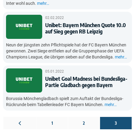
Inter wohl auch.
mehr…
02.02.2022
Unibet: Bayern München Quote 10.0
auf Sieg gegen RB Leipzig
Neun der jüngsten zehn Pflichtspiele hat der FC Bayern München
gewonnen. Zwei Siege entfielen auf die Gruppenphase der UEFA
Champions League, die übrigen sieben auf die Bundesliga.
mehr…
05.01.2022
Unibet Goal Madness bei Bundesliga-
Partie Gladbach gegen Bayern
Borussia Mönchengladbach spielt zum Auftakt der Bundesliga-
Rückrunde beim Tabellenleader FC Bayern München.
mehr…
1
2
3