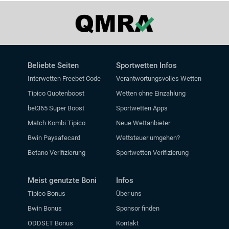
Beliebte Seiten
Sportwetten Infos
Interwetten Freebet Code
Verantwortungsvolles Wetten
Tipico Quotenboost
Wetten ohne Einzahlung
bet365 Super Boost
Sportwetten Apps
Match Kombi Tipico
Neue Wettanbieter
Bwin Paysafecard
Wettsteuer umgehen?
Betano Verifizierung
Sportwetten Verifizierung
Meist genutzte Boni
Infos
Tipico Bonus
Über uns
Bwin Bonus
Sponsor finden
ODDSET Bonus
Kontakt