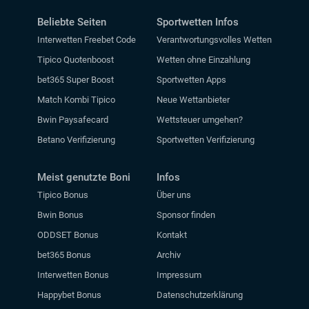
Beliebte Seiten
Sportwetten Infos
Interwetten Freebet Code
Verantwortungsvolles Wetten
Tipico Quotenboost
Wetten ohne Einzahlung
bet365 Super Boost
Sportwetten Apps
Match Kombi Tipico
Neue Wettanbieter
Bwin Paysafecard
Wettsteuer umgehen?
Betano Verifizierung
Sportwetten Verifizierung
Meist genutzte Boni
Infos
Tipico Bonus
Über uns
Bwin Bonus
Sponsor finden
ODDSET Bonus
Kontakt
bet365 Bonus
Archiv
Interwetten Bonus
Impressum
Happybet Bonus
Datenschutzerklärung