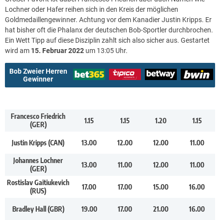
Lochner oder Hafer reihen sich in den Kreis der möglichen
Goldmedaillengewinner. Achtung vor dem Kanadier Justin Kripps. Er
hat bisher oft die Phalanx der deutschen Bob-Sportler durchbrochen.
Ein Wett Tipp auf diese Disziplin zahlt sich also sicher aus. Gestartet
wird am
15. Februar 2022
um 13:05 Uhr.
Bob Zweier Herren
Gewinner
Francesco Friedrich
1.15
1.15
1.20
1.15
(GER)
Justin Kripps (CAN)
13.00
12.00
12.00
11.00
Johannes Lochner
13.00
11.00
12.00
11.00
(GER)
Rostislav Gaitiukevich
17.00
17.00
15.00
16.00
(RUS)
Bradley Hall (GBR)
19.00
17.00
21.00
16.00