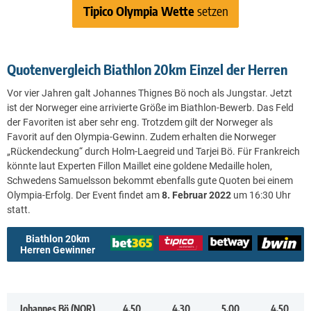
Tipico Olympia Wette
setzen
Quotenvergleich Biathlon 20km Einzel der Herren
Vor vier Jahren galt Johannes Thignes Bö noch als Jungstar. Jetzt
ist der Norweger eine arrivierte Größe im Biathlon-Bewerb. Das Feld
der Favoriten ist aber sehr eng. Trotzdem gilt der Norweger als
Favorit auf den Olympia-Gewinn. Zudem erhalten die Norweger
„Rückendeckung“ durch Holm-Laegreid und Tarjei Bö. Für Frankreich
könnte laut Experten Fillon Maillet eine goldene Medaille holen,
Schwedens Samuelsson bekommt ebenfalls gute Quoten bei einem
Olympia-Erfolg. Der Event findet am
8. Februar 2022
um 16:30 Uhr
statt.
Biathlon 20km
Herren Gewinner
Johannes Bö (NOR)
4.50
4.30
5.00
4.50