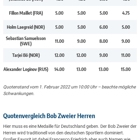
Fillon Maillet (FRA)
5.00
5.00
5.00
4.75
Holm Laegreid (NOR)
5.00
5.00
6.00
5.00
Sebastian Samuelsson
11.00
9.00
8.00
9.00
(SWE)
Tarjei Bö (NOR)
12.00
12.00
9.00
11.00
Alexander Loginov (RUS)
14.00
13.00
13.00
15.00
Quotenstand vom 1. Februar 2022 um 10:00 Uhr – beachte mögliche
Schwankungen.
Quotenvergleich Bob Zweier Herren
Hier muss es eine Medaille für Deutschland geben. Der Bob Zweier der
Herren wird traditionell von den deutschen Sportlern dominiert.
Großer Favorit ist dabei Francesco Friedrich aber auch Namen wie