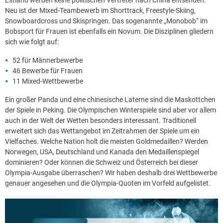
Estland werden keine politischen Vertreter nach China entsenden.
Neu ist der Mixed-Teambewerb im Shorttrack, Freestyle-Skiing,
Snowboardcross und Skispringen. Das sogenannte „Monobob“ im
Bobsport für Frauen ist ebenfalls ein Novum. Die Disziplinen gliedern
sich wie folgt auf:
52 für Männerbewerbe
46 Bewerbe für Frauen
11 Mixed-Wettbewerbe
Ein großer Panda und eine chinesische Laterne sind die Maskottchen
der Spiele in Peking. Die Olympischen Winterspiele sind aber vor allem
auch in der Welt der Wetten besonders interessant. Traditionell
erweitert sich das Wettangebot im Zeitrahmen der Spiele um ein
Vielfaches. Welche Nation holt die meisten Goldmedaillen? Werden
Norwegen, USA, Deutschland und Kanada den Medaillenspiegel
dominieren? Oder können die Schweiz und Österreich bei dieser
Olympia-Ausgabe überraschen? Wir haben deshalb drei Wettbewerbe
genauer angesehen und die Olympia-Quoten im Vorfeld aufgelistet.