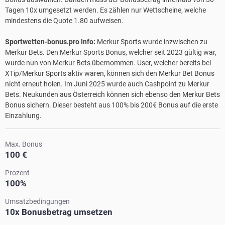
Tagen 10x umgesetzt werden. Es zählen nur Wettscheine, welche
mindestens die Quote 1.80 aufweisen.
Sportwetten-bonus.pro Info:
Merkur Sports wurde inzwischen zu
Merkur Bets. Den Merkur Sports Bonus, welcher seit 2023 gültig war,
wurde nun von Merkur Bets übernommen. User, welcher bereits bei
XTip/Merkur Sports aktiv waren, können sich den Merkur Bet Bonus
nicht erneut holen. Im Juni 2025 wurde auch Cashpoint zu Merkur
Bets. Neukunden aus Österreich können sich ebenso den Merkur Bets
Bonus sichern. Dieser besteht aus 100% bis 200€ Bonus auf die erste
Einzahlung.
Max. Bonus
100 €
Prozent
100%
Umsatzbedingungen
10x Bonusbetrag umsetzen