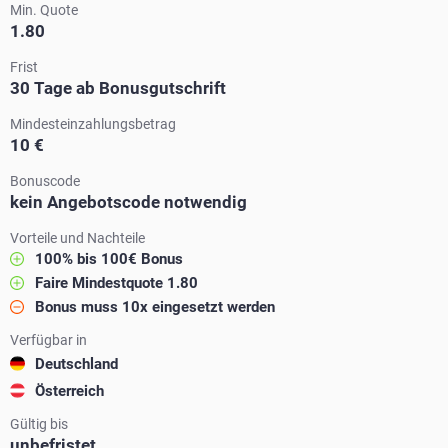
Min. Quote
1.80
Frist
30 Tage ab Bonusgutschrift
Mindesteinzahlungsbetrag
10 €
Bonuscode
kein Angebotscode notwendig
Vorteile und Nachteile
100% bis 100€ Bonus
Faire Mindestquote 1.80
Bonus muss 10x eingesetzt werden
Verfügbar in
Deutschland
Österreich
Gültig bis
unbefristet