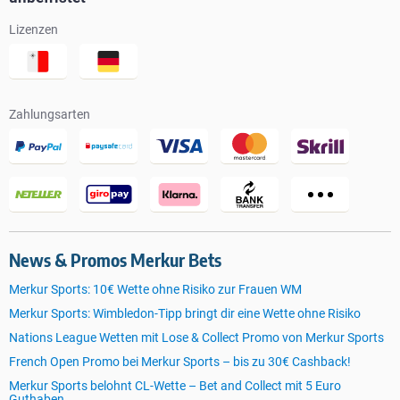
Lizenzen
Zahlungsarten
News & Promos Merkur Bets
Merkur Sports: 10€ Wette ohne Risiko zur Frauen WM
Merkur Sports: Wimbledon-Tipp bringt dir eine Wette ohne Risiko
Nations League Wetten mit Lose & Collect Promo von Merkur Sports
French Open Promo bei Merkur Sports – bis zu 30€ Cashback!
Merkur Sports belohnt CL-Wette – Bet and Collect mit 5 Euro
Guthaben