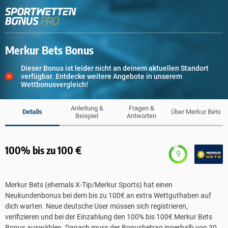
Merkur Bets Bonus
Dieser Bonus ist leider nicht an deinem aktuellen Standort
verfügbar. Entdecke weitere Angebote in unserem
Wettbonusvergleich!
Anleitung &
Fragen &
Details
Über Merkur Bets
Beispiel
Antworten
100% bis zu 100 €
9
Merkur Bets (ehemals X-Tip/Merkur Sports) hat einen
Neukundenbonus bei dem bis zu 100€ an extra Wettguthaben auf
dich warten. Neue deutsche User müssen sich registrieren,
verifizieren und bei der Einzahlung den 100% bis 100€ Merkur Bets
Bonus auswählen. Danach muss der Bonusbetrag innerhalb von 30