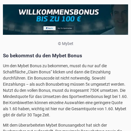
© Mybet
So bekommst du den Mybet Bonus
Um den Mybet Bonus zu bekommen, musst du nur auf die
Schaltfläche „Claim Bonus“ klicken und dann die Einzahlung
durchführen. Ein Bonuscode ist nicht notwendig. Sowohl
Einzahlungs – als auch Bonusbetrag müssen 5x umgesetzt werden.
Nutzt du den vollen Bonus, musst du insgesamt 750€ umsetzen. Die
Mindestquote für das Umsetzen des Sportwettenbonus liegt bei 1.60.
Bei Kombiwetten können einzelne Auswahlen eine geringere Quote
als 1.60 haben, wichtig ist hier nur die Gesamtquote von 1.60. Mybet
gibt dir dafür 30 Tage Zeit.
Mit dem überarbeiteten Mybet Bonusangebot hat sich der