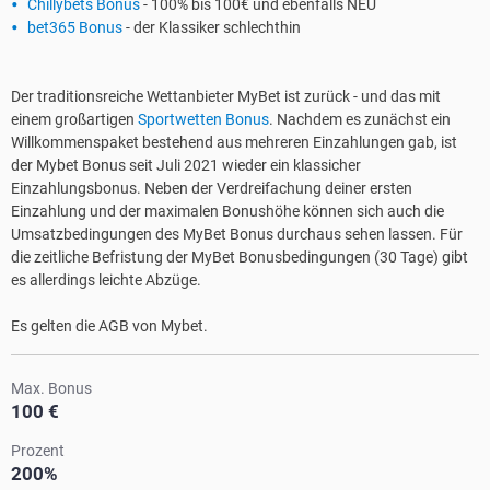
Chillybets Bonus
- 100% bis 100€ und ebenfalls NEU
bet365 Bonus
- der Klassiker schlechthin
Der traditionsreiche Wettanbieter MyBet ist zurück - und das mit
einem großartigen
Sportwetten Bonus
. Nachdem es zunächst ein
Willkommenspaket bestehend aus mehreren Einzahlungen gab, ist
der Mybet Bonus seit Juli 2021 wieder ein klassicher
Einzahlungsbonus. Neben der Verdreifachung deiner ersten
Einzahlung und der maximalen Bonushöhe können sich auch die
Umsatzbedingungen des MyBet Bonus durchaus sehen lassen. Für
die zeitliche Befristung der MyBet Bonusbedingungen (30 Tage) gibt
es allerdings leichte Abzüge.
Es gelten die AGB von Mybet.
Max. Bonus
100 €
Prozent
200%