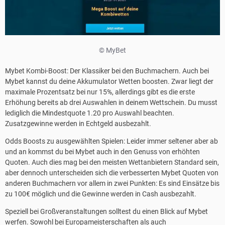
© MyBet
Mybet Kombi-Boost: Der Klassiker bei den Buchmachern. Auch bei
Mybet kannst du deine Akkumulator Wetten boosten. Zwar liegt der
maximale Prozentsatz bei nur 15%, allerdings gibt es die erste
Erhöhung bereits ab drei Auswahlen in deinem Wettschein. Du musst
lediglich die Mindestquote 1.20 pro Auswahl beachten.
Zusatzgewinne werden in Echtgeld ausbezahlt.
Odds Boosts zu ausgewählten Spielen: Leider immer seltener aber ab
und an kommst du bei Mybet auch in den Genuss von erhöhten
Quoten. Auch dies mag bei den meisten Wettanbietern Standard sein,
aber dennoch unterscheiden sich die verbesserten Mybet Quoten von
anderen Buchmachern vor allem in zwei Punkten: Es sind Einsätze bis
zu 100€ möglich und die Gewinne werden in Cash ausbezahlt.
Speziell bei Großveranstaltungen solltest du einen Blick auf Mybet
werfen. Sowohl bei Europameisterschaften als auch