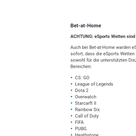
Bet-at-Home
ACHTUNG: eSports Wetten sind s
Auch bei Bet-at-Home warden eSp
sofort, dass die eSports Wetten
sowohl für die unterstützten Dis
Bereichen:
CS: GO
League of Legends
Dota 2
Overwatch
Starcarft II
Rainbow Six
Call of Duty
FIFA
PUBG
Heathstone