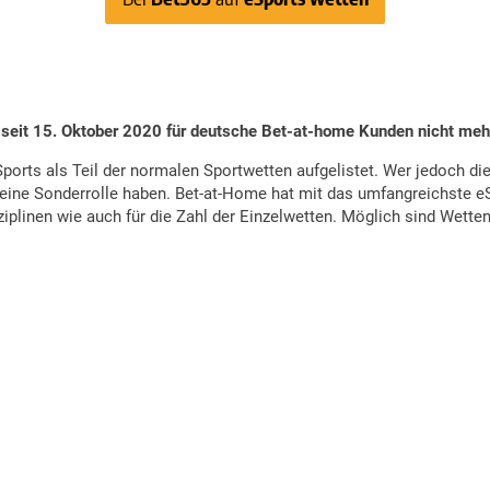
eit 15. Oktober 2020 für deutsche Bet-at-home Kunden nicht mehr
orts als Teil der normalen Sportwetten aufgelistet. Wer jedoch dies
 eine Sonderrolle haben. Bet-at-Home hat mit das umfangreichste e
ziplinen wie auch für die Zahl der Einzelwetten. Möglich sind Wetten