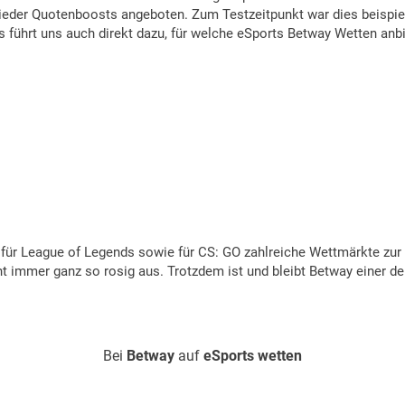
eder Quotenboosts angeboten. Zum Testzeitpunkt war dies beispie
 führt uns auch direkt dazu, für welche eSports Betway Wetten anbi
e für League of Legends sowie für CS: GO zahlreiche Wettmärkte zur
ht immer ganz so rosig aus. Trotzdem ist und bleibt Betway einer de
Bei
Betway
auf
eSports wetten