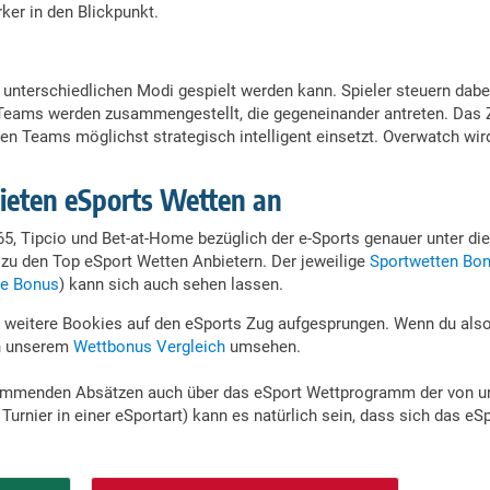
ker in den Blickpunkt.
n unterschiedlichen Modi gespielt werden kann. Spieler steuern dabe
Teams werden zusammengestellt, die gegeneinander antreten. Das Zi
en Teams möglichst strategisch intelligent einsetzt. Overwatch wir
ieten eSports Wetten an
65, Tipcio und Bet-at-Home bezüglich der e-Sports genauer unter 
zu den Top eSport Wetten Anbietern. Der jeweilige
Sportwetten Bo
me Bonus
) kann sich auch sehen lassen.
che weitere Bookies auf den eSports Zug aufgesprungen. Wenn du al
in unserem
Wettbonus Vergleich
umsehen.
kommenden Absätzen auch über das eSport Wettprogramm der von 
Turnier in einer eSportart) kann es natürlich sein, dass sich das e