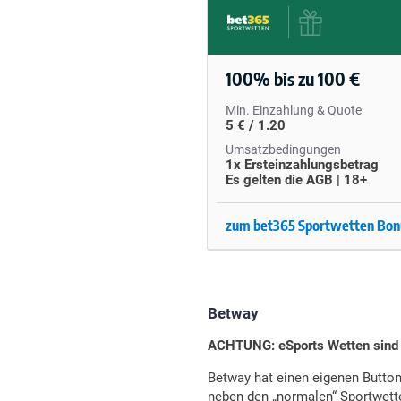
100% bis zu 100 €
Min. Einzahlung & Quote
5 € / 1.20
Umsatzbedingungen
1x Ersteinzahlungsbetrag
Es gelten die AGB | 18+
zum bet365 Sportwetten Bon
Betway
ACHTUNG: eSports Wetten sind 
Betway hat einen eigenen Button
neben den „normalen“ Sportwett