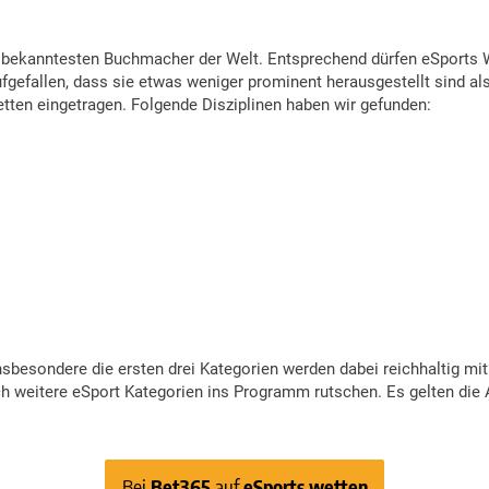
nd bekanntesten Buchmacher der Welt. Entsprechend dürfen eSports
aufgefallen, dass sie etwas weniger prominent herausgestellt sind al
tten eingetragen. Folgende Disziplinen haben wir gefunden:
nsbesondere die ersten drei Kategorien werden dabei reichhaltig mit
h weitere eSport Kategorien ins Programm rutschen. Es gelten die
Bei
Bet365
auf
eSports wetten