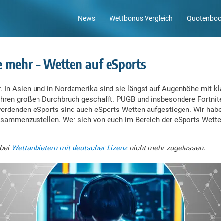
News
Wettbonus Vergleich
Quotenboo
e mehr – Wetten auf eSports
 In Asien und in Nordamerika sind sie längst auf Augenhöhe mit kl
ihren großen Durchbruch geschafft. PUGB und insbesondere Fortnite
erdenden eSports sind auch eSports Wetten aufgestiegen. Wir ha
zusammenzustellen. Wer sich von euch im Bereich der eSports Wette
 bei
Wettanbietern mit deutscher Lizenz
nicht mehr zugelassen.