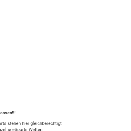
assen!!!
rts stehen hier gleichberechtigt
nzelne eSports Wetten.