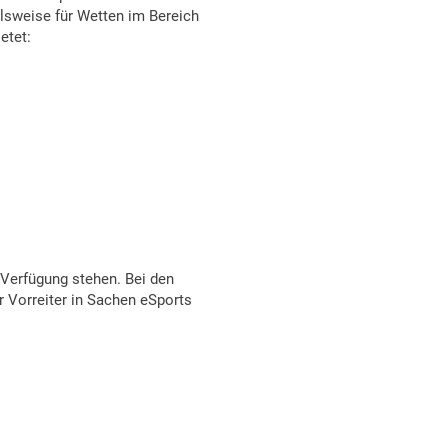
lsweise für Wetten im Bereich
etet:
 Verfügung stehen. Bei den
r Vorreiter in Sachen eSports