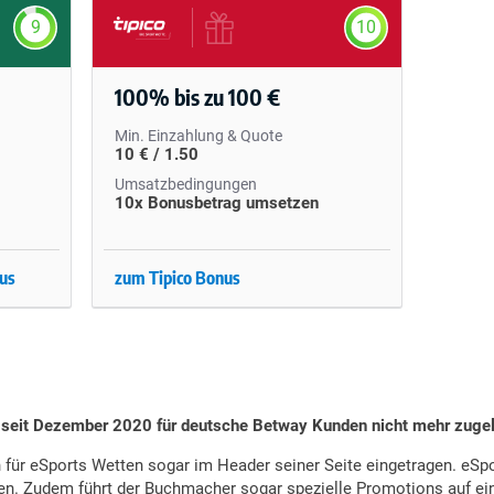
9
10
100% bis zu 100 €
Min. Einzahlung & Quote
10 € / 1.50
Umsatzbedingungen
10x Bonusbetrag umsetzen
us
zum Tipico Bonus
seit Dezember 2020 für deutsche Betway Kunden nicht mehr zugel
 für eSports Wetten sogar im Header seiner Seite eingetragen. eSpo
en. Zudem führt der Buchmacher sogar spezielle Promotions auf ei