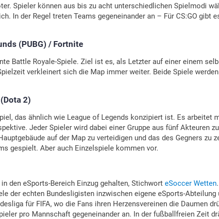
ter. Spieler können aus bis zu acht unterschiedlichen Spielmodi wä
. In der Regel treten Teams gegeneinander an – Für CS:GO gibt es 
nds (PUBG) / Fortnite
e Battle Royale-Spiele. Ziel ist es, als Letzter auf einer einem se
Spielzeit verkleinert sich die Map immer weiter. Beide Spiele werde
 (Dota 2)
piel, das ähnlich wie League of Legends konzipiert ist. Es arbeitet
spektive. Jeder Spieler wird dabei einer Gruppe aus fünf Akteuren 
e Hauptgebäude auf der Map zu verteidigen und das des Gegners zu ze
ms gespielt. Aber auch Einzelspiele kommen vor.
 in den eSports-Bereich Einzug gehalten, Stichwort
eSoccer Wetten
ele der echten Bundesligisten inzwischen eigene eSports-Abteilung u
ndesliga für FIFA, wo die Fans ihren Herzensvereinen die Daumen d
Spieler pro Mannschaft gegeneinander an. In der fußballfreien Zeit 