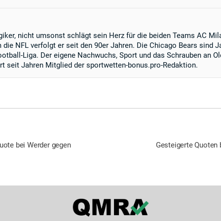
lgiker, nicht umsonst schlägt sein Herz für die beiden Teams AC Mi
die NFL verfolgt er seit den 90er Jahren. Die Chicago Bears sind J
ootball-Liga. Der eigene Nachwuchs, Sport und das Schrauben an Ol
ert seit Jahren Mitglied der sportwetten-bonus.pro-Redaktion.
uote bei Werder gegen
Gesteigerte Quoten