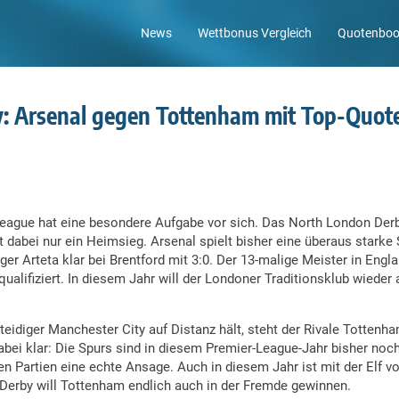
News
Wettbonus Vergleich
Quotenboo
: Arsenal gegen Tottenham mit Top-Quote
League hat eine besondere Aufgabe vor sich. Das North London Der
lt dabei nur ein Heimsieg. Arsenal spielt bisher eine überaus starke
er Arteta klar bei Brentford mit 3:0. Der 13-malige Meister in Engla
alifiziert. In diesem Jahr will der Londoner Traditionsklub wieder 
teidiger Manchester City auf Distanz hält, steht der Rivale Tottenha
dabei klar: Die Spurs sind in diesem Premier-League-Jahr bisher no
en Partien eine echte Ansage. Auch in diesem Jahr ist mit der Elf 
Derby will Tottenham endlich auch in der Fremde gewinnen.