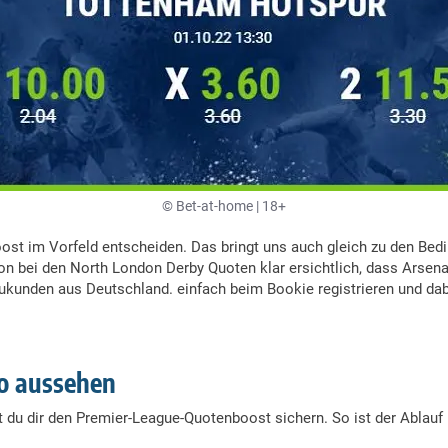
© Bet-at-home | 18+
ost im Vorfeld entscheiden. Das bringt uns auch gleich zu den Bed
on bei den North London Derby Quoten klar ersichtlich, dass Arsenal
eukunden aus Deutschland. einfach beim Bookie registrieren und da
so aussehen
 du dir den Premier-League-Quotenboost sichern. So ist der Ablauf