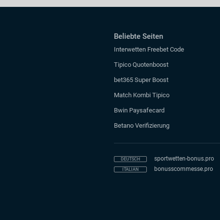
Beliebte Seiten
Interwetten Freebet Code
Tipico Quotenboost
bet365 Super Boost
Match Kombi Tipico
Bwin Paysafecard
Betano Verifizierung
sportwetten-bonus.pro
bonusscommesse.pro