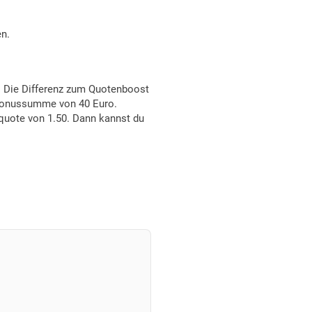
n.
n. Die Differenz zum Quotenboost
e Bonussumme von 40 Euro.
quote von 1.50. Dann kannst du