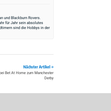
lan und Blackburn Rovers.
ahr für Jahr sein absolutes
dtimern sind die Hobbys in der
Nächster Artikel
 bei Bet At Home zum Manchester
Derby