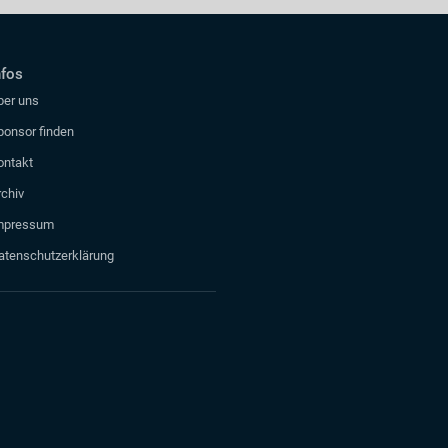
nfos
ber uns
ponsor finden
ontakt
rchiv
mpressum
atenschutzerklärung