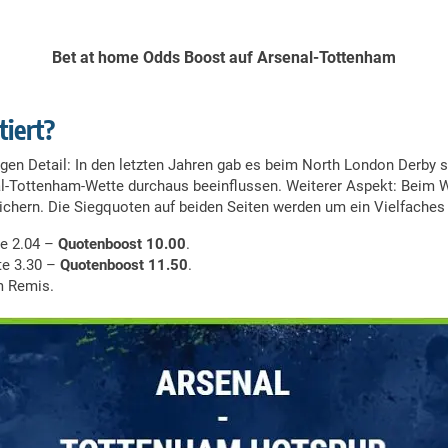
Bet at home Odds Boost auf Arsenal-Tottenham
tiert?
igen Detail: In den letzten Jahren gab es beim North London Derby 
l-Tottenham-Wette durchaus beeinflussen. Weiterer Aspekt: Beim W
ichern. Die Siegquoten auf beiden Seiten werden um ein Vielfaches 
te 2.04 –
Quotenboost 10.00
.
te 3.30 –
Quotenboost 11.50
.
m Remis.