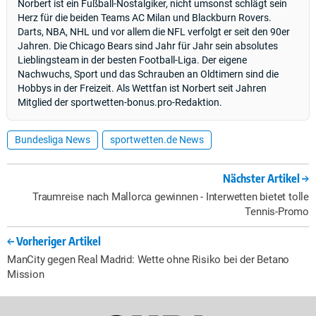
Norbert ist ein Fußball-Nostalgiker, nicht umsonst schlägt sein
Herz für die beiden Teams AC Milan und Blackburn Rovers.
Darts, NBA, NHL und vor allem die NFL verfolgt er seit den 90er
Jahren. Die Chicago Bears sind Jahr für Jahr sein absolutes
Lieblingsteam in der besten Football-Liga. Der eigene
Nachwuchs, Sport und das Schrauben an Oldtimern sind die
Hobbys in der Freizeit. Als Wettfan ist Norbert seit Jahren
Mitglied der sportwetten-bonus.pro-Redaktion.
Bundesliga News
sportwetten.de News
Nächster Artikel
Traumreise nach Mallorca gewinnen - Interwetten bietet tolle
Tennis-Promo
Vorheriger Artikel
ManCity gegen Real Madrid: Wette ohne Risiko bei der Betano
Mission