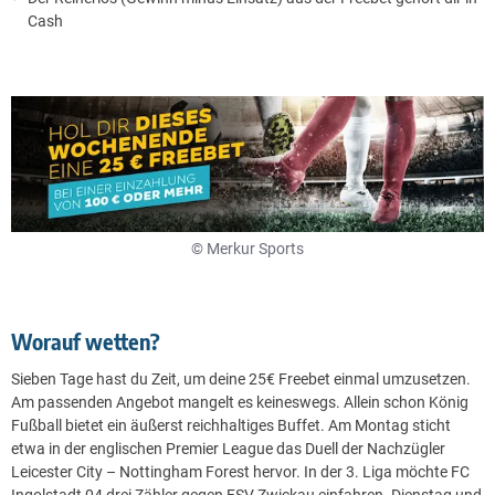
Cash
© Merkur Sports
Worauf wetten?
Sieben Tage hast du Zeit, um deine 25€ Freebet einmal umzusetzen.
Am passenden Angebot mangelt es keineswegs. Allein schon König
Fußball bietet ein äußerst reichhaltiges Buffet. Am Montag sticht
etwa in der englischen Premier League das Duell der Nachzügler
Leicester City – Nottingham Forest hervor. In der 3. Liga möchte FC
Ingolstadt 04 drei Zähler gegen FSV Zwickau einfahren. Dienstag und