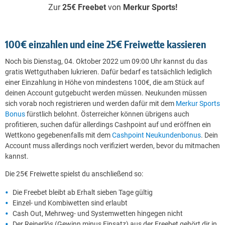
Zur
25€ Freebet
von
Merkur Sports!
100€ einzahlen und eine 25€ Freiwette kassieren
Noch bis Dienstag, 04. Oktober 2022 um 09:00 Uhr kannst du das
gratis Wettguthaben lukrieren. Dafür bedarf es tatsächlich lediglich
einer Einzahlung in Höhe von mindestens 100€, die am Stück auf
deinen Account gutgebucht werden müssen. Neukunden müssen
sich vorab noch registrieren und werden dafür mit dem
Merkur Sports
Bonus
fürstlich belohnt. Österreicher können übrigens auch
profitieren, suchen dafür allerdings Cashpoint auf und eröffnen ein
Wettkono gegebenenfalls mit dem
Cashpoint Neukundenbonus
. Dein
Account muss allerdings noch verifiziert werden, bevor du mitmachen
kannst.
Die 25€ Freiwette spielst du anschließend so:
Die Freebet bleibt ab Erhalt sieben Tage gültig
Einzel- und Kombiwetten sind erlaubt
Cash Out, Mehrweg- und Systemwetten hingegen nicht
Der Reinerlös (Gewinn minus Einsatz) aus der Freebet gehört dir in