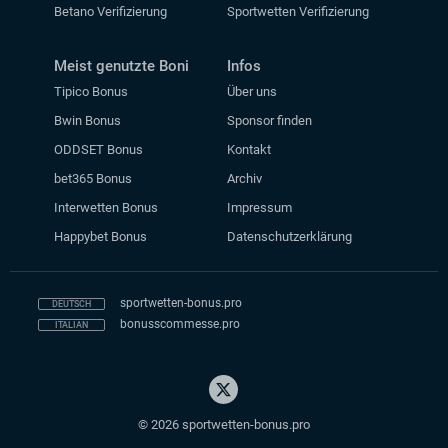
Betano Verifizierung
Sportwetten Verifizierung
Meist genutzte Boni
Infos
Tipico Bonus
Über uns
Bwin Bonus
Sponsor finden
ODDSET Bonus
Kontakt
bet365 Bonus
Archiv
Interwetten Bonus
Impressum
Happybet Bonus
Datenschutzerklärung
sportwetten-bonus.pro
bonusscommesse.pro
© 2026 sportwetten-bonus.pro