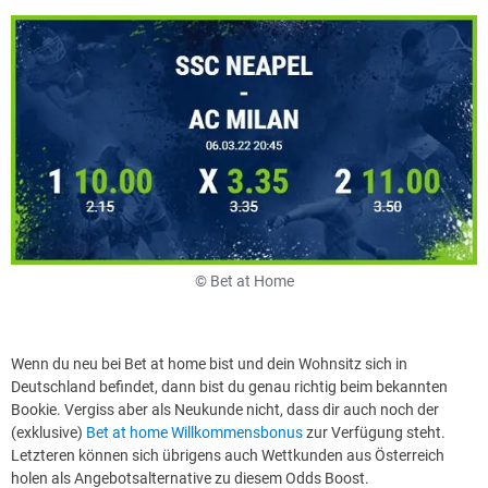
© Bet at Home
Wenn du neu bei Bet at home bist und dein Wohnsitz sich in
Deutschland befindet, dann bist du genau richtig beim bekannten
Bookie. Vergiss aber als Neukunde nicht, dass dir auch noch der
(exklusive)
Bet at home Willkommensbonus
zur Verfügung steht.
Letzteren können sich übrigens auch Wettkunden aus Österreich
holen als Angebotsalternative zu diesem Odds Boost.