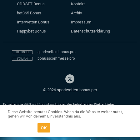
ODDSET Bonus
Kontakt
bet365 Bonus
Archiv
Interwetten Bonus
Impressum
Happybet Bonus
Datenschutzerklärung
sportwetten-bonus.pro
bonusscommesse.pro
© 2026 sportwetten-bonus.pro
Es gelten die AGB und Bonuskonditionen der betreffenden Wettanbieter.
Diese Website benutzt Cookies. Wenn du die Website weiter nutzt,
18+. Glücksspiel kann süchtig machen. Hilfe unter
bzga.de
oder
gamblingtherapy.org.
gehen wir von deinem Einverständnis aus.
Spiele verantwortungsbewusst. Hinweis: Das Portal sportwetten-bonus.pro ist eine
Vergleichsseite, welche seine Einnahmen durch Affiliate-Links generiert. Durch die
Vermittlung von Kunden an Buchmachern wird eine Provision generiert. Sämtliche
OK
Datenschutzerklärung
Inhalte werden von unserem Team erstellt und sorgfältig überprüft.