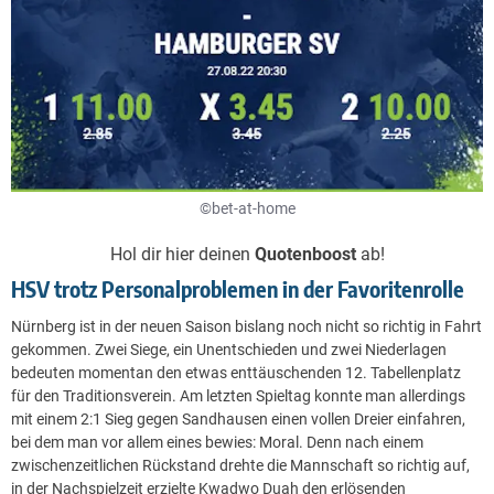
©bet-at-home
Hol dir hier deinen
Quotenboost
ab!
HSV trotz Personalproblemen in der Favoritenrolle
Nürnberg ist in der neuen Saison bislang noch nicht so richtig in Fahrt
gekommen. Zwei Siege, ein Unentschieden und zwei Niederlagen
bedeuten momentan den etwas enttäuschenden 12. Tabellenplatz
für den Traditionsverein. Am letzten Spieltag konnte man allerdings
mit einem 2:1 Sieg gegen Sandhausen einen vollen Dreier einfahren,
bei dem man vor allem eines bewies: Moral. Denn nach einem
zwischenzeitlichen Rückstand drehte die Mannschaft so richtig auf,
in der Nachspielzeit erzielte Kwadwo Duah den erlösenden