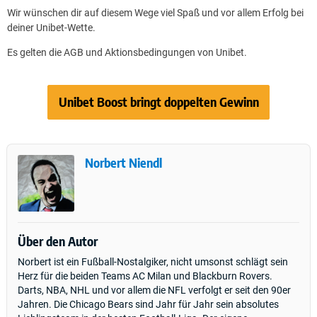
Wir wünschen dir auf diesem Wege viel Spaß und vor allem Erfolg bei
deiner Unibet-Wette.
Es gelten die AGB und Aktionsbedingungen von Unibet.
Unibet Boost bringt doppelten Gewinn
Norbert Niendl
Über den Autor
Norbert ist ein Fußball-Nostalgiker, nicht umsonst schlägt sein
Herz für die beiden Teams AC Milan und Blackburn Rovers.
Darts, NBA, NHL und vor allem die NFL verfolgt er seit den 90er
Jahren. Die Chicago Bears sind Jahr für Jahr sein absolutes