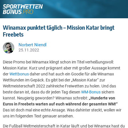
Winamax punktet täglich – Mission Katar bringt
Freebets
Norbert Niendl
25.11.2022
Diese Promo bei Winamax klingt schon im Titel verheißungsvoll:
Mission Katar.
Kurz und prägnant aber mit großer Aussage kommt
der
Wettbonus
daher und hat auch ein Goodie für alle Winamax
Wettkunden im Gepäck. Es gibt bei der „Mission Katar“ zur
Weltmeisterschaft 2022 zahlreiche Freiwetten zu holen. Und das
beste daran ist, dass du dir jeden Tag diesen
WM-Bonus
sichern
kannst. Neugierig geworden? Winamax schreibt:
„Hunderte von
Euros in Freebets warten auf euch während der gesamten WM!“
Das ist doch mal eine echte Ansage. Was dahinter steckt, wollen wir
uns im folgenden Text genauer ansehen.
Die Fußball Weltmeisterschaft in Katar läuft und bei Winamax hast du