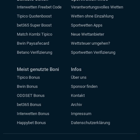
Interwetten Freebet Code
Verantwortungsvolles Wetten
Tipico Quotenboost
Wetten ohne Einzahlung
bet365 Super Boost
Sportwetten Apps
Match Kombi Tipico
Neue Wettanbieter
Bwin Paysafecard
Wettsteuer umgehen?
Betano Verifizierung
Sportwetten Verifizierung
Meist genutzte Boni
Infos
Tipico Bonus
Über uns
Bwin Bonus
Sponsor finden
ODDSET Bonus
Kontakt
bet365 Bonus
Archiv
Interwetten Bonus
Impressum
Happybet Bonus
Datenschutzerklärung