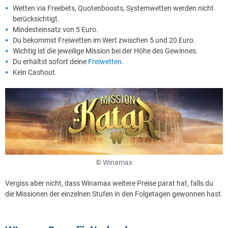
Wetten via Freebets, Quotenboosts, Systemwetten werden nicht
berücksichtigt.
Mindesteinsatz von 5 Euro.
Du bekommst Freiwetten im Wert zwischen 5 und 20 Euro.
Wichtig ist die jeweilige Mission bei der Höhe des Gewinnes.
Du erhältst sofort deine
Freiwetten
.
Kein Cashout.
© Winamax
Vergiss aber nicht, dass Winamax weitere Preise parat hat, falls du
die Missionen der einzelnen Stufen in den Folgetagen gewonnen hast.