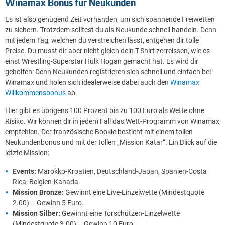
Winamax Bonus für Neukunden
Es ist also genügend Zeit vorhanden, um sich spannende Freiwetten
zu sichern. Trotzdem solltest du als Neukunde schnell handeln. Denn
mit jedem Tag, welchen du verstreichen lässt, entgehen dir tolle
Preise. Du musst dir aber nicht gleich dein T-Shirt zerreissen, wie es
einst Wrestling-Superstar Hulk Hogan gemacht hat. Es wird dir
geholfen: Denn Neukunden registrieren sich schnell und einfach bei
Winamax und holen sich idealerweise dabei auch den
Winamax
Willkommensbonus
ab.
Hier gibt es übrigens 100 Prozent bis zu 100 Euro als Wette ohne
Risiko. Wir können dir in jedem Fall das Wett-Programm von Winamax
empfehlen. Der französische Bookie besticht mit einem tollen
Neukundenbonus und mit der tollen „Mission Katar“. Ein Blick auf die
letzte Mission:
Events:
Marokko-Kroatien, Deutschland-Japan, Spanien-Costa
Rica, Belgien-Kanada.
Mission Bronze:
Gewinnt eine Live-Einzelwette (Mindestquote
2.00) – Gewinn 5 Euro.
Mission Silber:
Gewinnt eine Torschützen-Einzelwette
(Mindestquote 3.00) – Gewinn 10 Euro.