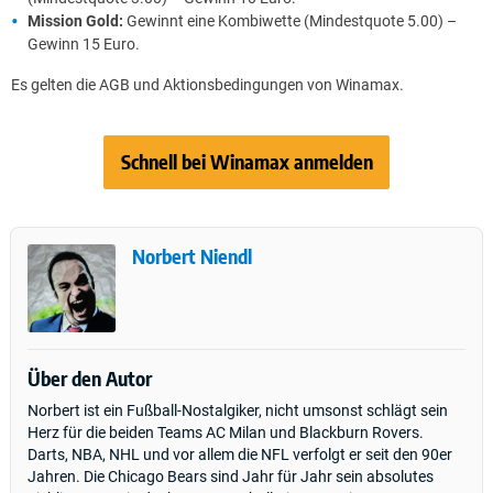
Mission Gold:
Gewinnt eine Kombiwette (Mindestquote 5.00) –
Gewinn 15 Euro.
Es gelten die AGB und Aktionsbedingungen von Winamax.
Schnell bei Winamax anmelden
Norbert Niendl
Über den Autor
Norbert ist ein Fußball-Nostalgiker, nicht umsonst schlägt sein
Herz für die beiden Teams AC Milan und Blackburn Rovers.
Darts, NBA, NHL und vor allem die NFL verfolgt er seit den 90er
Jahren. Die Chicago Bears sind Jahr für Jahr sein absolutes