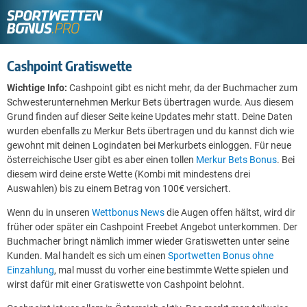
Cashpoint Gratiswette
Wichtige Info:
Cashpoint gibt es nicht mehr, da der Buchmacher zum
Schwesterunternehmen Merkur Bets übertragen wurde. Aus diesem
Grund finden auf dieser Seite keine Updates mehr statt. Deine Daten
wurden ebenfalls zu Merkur Bets übertragen und du kannst dich wie
gewohnt mit deinen Logindaten bei Merkurbets einloggen. Für neue
österreichische User gibt es aber einen tollen
Merkur Bets Bonus
. Bei
diesem wird deine erste Wette (Kombi mit mindestens drei
Auswahlen) bis zu einem Betrag von 100€ versichert.
Wenn du in unseren
Wettbonus News
die Augen offen hältst, wird dir
früher oder später ein Cashpoint Freebet Angebot unterkommen. Der
Buchmacher bringt nämlich immer wieder Gratiswetten unter seine
Kunden. Mal handelt es sich um einen
Sportwetten Bonus ohne
Einzahlung
, mal musst du vorher eine bestimmte Wette spielen und
wirst dafür mit einer Gratiswette von Cashpoint belohnt.