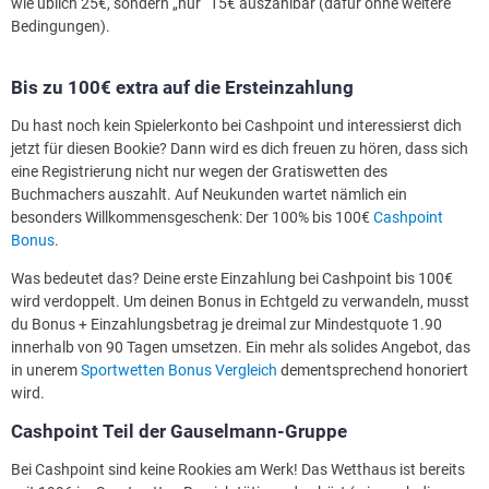
wie üblich 25€, sondern „nur“ 15€ auszahlbar (dafür ohne weitere
Bedingungen).
Bis zu 100€ extra auf die Ersteinzahlung
Du hast noch kein Spielerkonto bei Cashpoint und interessierst dich
jetzt für diesen Bookie? Dann wird es dich freuen zu hören, dass sich
eine Registrierung nicht nur wegen der Gratiswetten des
Buchmachers auszahlt. Auf Neukunden wartet nämlich ein
besonders Willkommensgeschenk: Der 100% bis 100€
Cashpoint
Bonus
.
Was bedeutet das? Deine erste Einzahlung bei Cashpoint bis 100€
wird verdoppelt. Um deinen Bonus in Echtgeld zu verwandeln, musst
du Bonus + Einzahlungsbetrag je dreimal zur Mindestquote 1.90
innerhalb von 90 Tagen umsetzen. Ein mehr als solides Angebot, das
in unerem
Sportwetten Bonus Vergleich
dementsprechend honoriert
wird.
Cashpoint Teil der Gauselmann-Gruppe
Bei Cashpoint sind keine Rookies am Werk! Das Wetthaus ist bereits