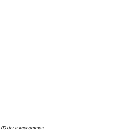
15.00 Uhr aufgenommen.