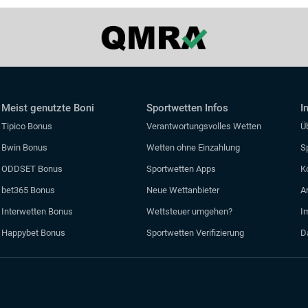
Meist genutzte Boni
Sportwetten Infos
I
Tipico Bonus
Verantwortungsvolles Wetten
Ü
Bwin Bonus
Wetten ohne Einzahlung
S
ODDSET Bonus
Sportwetten Apps
K
bet365 Bonus
Neue Wettanbieter
A
Interwetten Bonus
Wettsteuer umgehen?
I
Happybet Bonus
Sportwetten Verifizierung
D