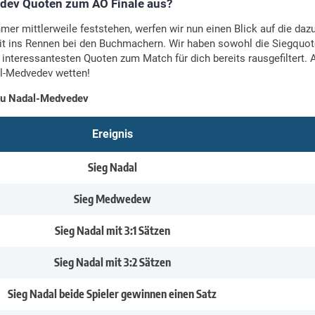
dev Quoten zum AO Finale aus?
er mittlerweile feststehen, werfen wir nun einen Blick auf die daz
it ins Rennen bei den Buchmachern. Wir haben sowohl die Siegquote
 interessantesten Quoten zum Match für dich bereits rausgefiltert.
l-Medvedev wetten!
zu Nadal-Medvedev
Ereignis
Sieg Nadal
Sieg Medwedew
Sieg Nadal mit 3:1 Sätzen
Sieg Nadal mit 3:2 Sätzen
Sieg Nadal beide Spieler gewinnen einen Satz