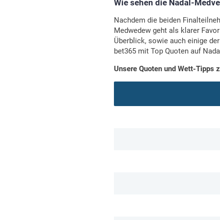
Wie sehen die Nadal-Medve
Nachdem die beiden Finalteilnehm
Medwedew geht als klarer Favor
Überblick, sowie auch einige der
bet365 mit Top Quoten auf Nada
Unsere Quoten und Wett-Tipps 