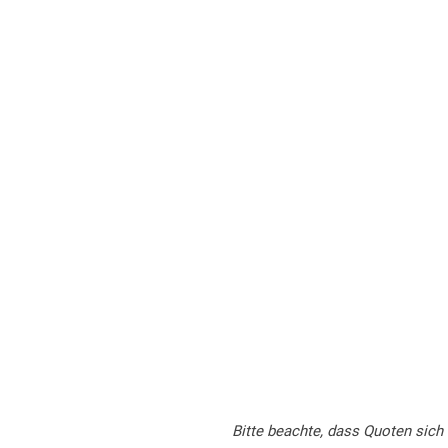
Bitte beachte, dass Quoten sic