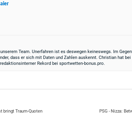
aier
n unserem Team. Unerfahren ist es deswegen keineswegs. Im Gegente
nder, dass er sich mit Daten und Zahlen auskennt. Christian hat be
redaktionsinterner Rekord bei sportwetten-bonus.pro.
t bringt Traum-Quoten
PSG - Nizza: Be