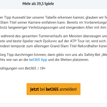
Mehr als 39,5 Spiele
r Tipp Auswahl bei unserer Tabelle erkennen kannst, glauben wir fe
Slam Titel seiner Karriere einfahren kann. Bereits im Vorbereitungs
 trotz langwieriger Verletzungssorgen und steigendem Alter mit ihm 
g während des gesamten Turnierverlaufs am Meisten überzeugen 
ste und beste Spieler nach Djokovic auf der ATP Tour ist, wird sich
ndest temporär zum alleinigen Grand Slam Titel Rekordhalter küre
Sieg Tipp durchringen können, dann gibts von uns als Safety-Bet „Me
chts wie ran an die
bet365 App
und die Wetten platzieren.
edingungen von Bet365. | 18+
Jetzt
bei
bet365
anmelden!