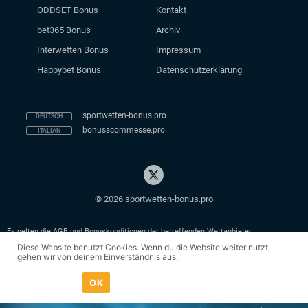
ODDSET Bonus
Kontakt
bet365 Bonus
Archiv
Interwetten Bonus
Impressum
Happybet Bonus
Datenschutzerklärung
sportwetten-bonus.pro
bonusscommesse.pro
© 2026 sportwetten-bonus.pro
Es gelten die AGB und Bonuskonditionen der betreffenden Wettanbieter.
Diese Website benutzt Cookies. Wenn du die Website weiter nutzt,
18+. Glücksspiel kann süchtig machen. Hilfe unter
bzga.de
oder
gamblingtherapy.org.
gehen wir von deinem Einverständnis aus.
Spiele verantwortungsbewusst. Hinweis: Das Portal sportwetten-bonus.pro ist eine
Vergleichsseite, welche seine Einnahmen durch Affiliate-Links generiert. Durch die
Vermittlung von Kunden an Buchmachern wird eine Provision generiert. Sämtliche
OK
Datenschutzerklärung
Inhalte werden von unserem Team erstellt und sorgfältig überprüft.