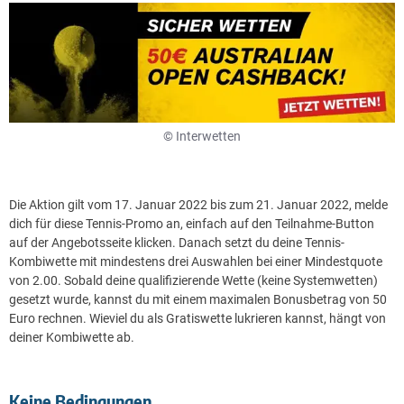
© Interwetten
Die Aktion gilt vom 17. Januar 2022 bis zum 21. Januar 2022, melde
dich für diese Tennis-Promo an, einfach auf den Teilnahme-Button
auf der Angebotsseite klicken. Danach setzt du deine Tennis-
Kombiwette mit mindestens drei Auswahlen bei einer Mindestquote
von 2.00. Sobald deine qualifizierende Wette (keine Systemwetten)
gesetzt wurde, kannst du mit einem maximalen Bonusbetrag von 50
Euro rechnen. Wieviel du als Gratiswette lukrieren kannst, hängt von
deiner Kombiwette ab.
Keine Bedingungen