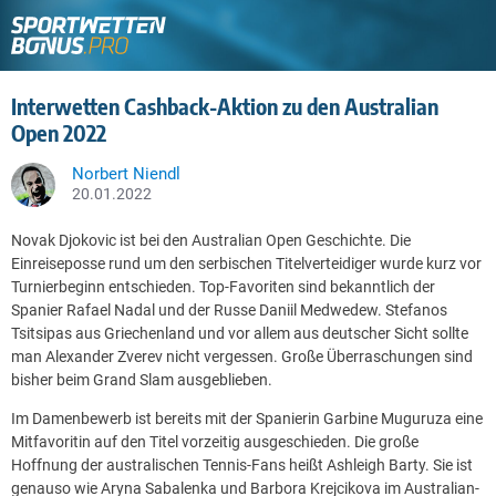
Interwetten Cashback-Aktion zu den Australian
Open 2022
Norbert Niendl
20.01.2022
Novak Djokovic ist bei den Australian Open Geschichte. Die
Einreiseposse rund um den serbischen Titelverteidiger wurde kurz vor
Turnierbeginn entschieden.
Top-Favoriten sind bekanntlich der
Spanier Rafael Nadal und der Russe Daniil Medwedew. Stefanos
Tsitsipas aus Griechenland und vor allem aus deutscher Sicht sollte
man Alexander Zverev nicht vergessen. Große Überraschungen sind
bisher beim Grand Slam ausgeblieben.
Im Damenbewerb ist bereits mit der Spanierin Garbine Muguruza eine
Mitfavoritin auf den Titel vorzeitig ausgeschieden. Die große
Hoffnung der australischen Tennis-Fans heißt Ashleigh Barty. Sie ist
genauso wie Aryna Sabalenka und Barbora Krejcikova im Australian-