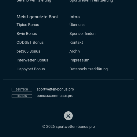
Betano Verifizierung
Sportwetten Verifizierung
Meist genutzte Boni
Infos
Tipico Bonus
Über uns
Bwin Bonus
Sponsor finden
ODDSET Bonus
Kontakt
bet365 Bonus
Archiv
Interwetten Bonus
Impressum
Happybet Bonus
Datenschutzerklärung
sportwetten-bonus.pro
bonusscommesse.pro
© 2026 sportwetten-bonus.pro